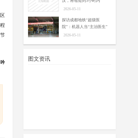
汉，将缩短到5小时内
05-14
据铁路部门资料显示，宜兴高铁预
2026-05-11
计今年内建成，届时武汉至重庆最短
地区
探访成都地铁“超级医
运行时间将压缩至4小时以内，武汉
程
院”：机器人当“主治医生”
至成都将缩短至5小时以内。
“关羽”当司机，“李白”“杜
一年可“接诊”625辆列车
可节
2026-05-11
甫”陪你玩 ——成都在主题观光
周吟
巴士里装下一座城市的浪漫
05-13
当“李白”与“杜甫”在车厢里以飞花令
唱和，“关羽”不拿偃月刀而是手握方
图文资讯
周吟
向盘，直接当司机带你逛街……这不
是穿越剧，而是成都街头正在上...
预计今年通车！成都⇋武汉，将
缩短到5小时内
周吟
宜兴高铁预计今年通车，通车后，
05-11
从汉口站出发，途经宜昌东、兴山、
巫山、万州北，直达重庆北，实测最
短用时3小时28分。
探访成都地铁“超级医院”：机
器人当“主治医生” 一年可“接
周吟
诊”625辆列车
05-11
每天清晨，成都地铁16条线路的列