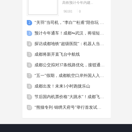
高铁预计今年内建...
96181
0
“关羽”当司机，“李白”“杜甫”陪你玩 ——成都在主题观光巴士里装下一座城市的浪漫
2
预计今年通车！成都⇋武汉，将缩短到5小时内
3
探访成都地铁“超级医院”：机器人当“主治医生” 一年可“接诊”625辆列车
4
成都将新开直飞台中航线
5
成都公交拟对37条线路优化，接驳通勤更便民
6
“五一”假期，成都航空口岸外国人入出境2.1万余人次
7
成都出发！未来1小时跑拢乐山
8
节后国内机票价格“大跳水”！成都飞三亚、丽江最低“2字头”
9
“熊猫专列·锦绣天府号”举行首发试乘仪式
10