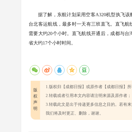
据了解，东航计划采用空客A320机型执飞
台北客运航线，最多时一天有三班直飞。直飞航
需要大约20个小时。直飞航线开通后，成都与
省大约17个小时时间。
1.版权归【成都日报】或原作者【成都日报】所
版
2.转载或者引用本文内容请注明来源及原作者；
权
声
3.转载此文是出于传递更多信息之目的。若有
明
串起七大地标
成都入选旅
成都⇌丽江
机票大跳水！
我们将及时更正、删除，谢谢。
城”线路
出“新花样”