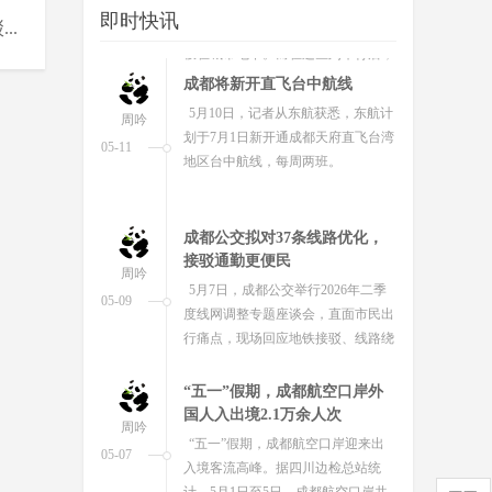
即时快讯
车准时驶出车库，载着数百万市民穿
..
梭在城市地下。而在这些列车背后，
有一座专为它们打造的“超级医院”...
成都将新开直飞台中航线
5月10日，记者从东航获悉，东航计
周吟
划于7月1日新开通成都天府直飞台湾
05-11
地区台中航线，每周两班。
成都公交拟对37条线路优化，
接驳通勤更便民
周吟
5月7日，成都公交举行2026年二季
05-09
度线网调整专题座谈会，直面市民出
行痛点，现场回应地铁接驳、线路绕
行等诉求，拟对37条线路实施新
开、...
“五一”假期，成都航空口岸外
国人入出境2.1万余人次
周吟
“五一”假期，成都航空口岸迎来出
05-07
入境客流高峰。据四川边检总站统
计，5月1日至5日，成都航空口岸共