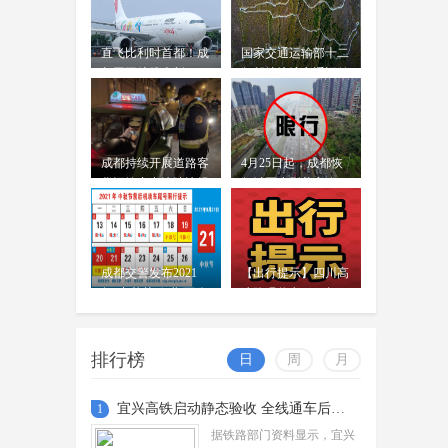
的假期首选，堵车、停车难、换乘绕
路...
直飞比利时首都！成
国家交通运输部十二
都国际航线上新
年帮扶壤塘交通旧貌
换新颜
成都持续开展道路客
4月25日起，成都恢
货运输突出违法违规
复城区小型载客汽
专项整治
车“尾号限行”交通管
理措施
成都交警发布2021
【出行提示】四川高
年“中秋节”假期两公
速路况信息2021年9
布一提示
月2日7时截止目前
排行榜
日
周
月
宜兴高铁启动静态验收 全线通车后武汉至成都将缩短至5小时内
1
据铁路部门资料显示，宜兴