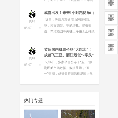
有9万余人次、600余架次航班出入
境，...
成都出发！未来1小时跑拢乐山
近日，天眉乐高速眉山段建设现
周吟
场，桥面铺装、钢筋绑扎、梁板架
05-07
设、精准锚固等关键工序施工正持续
推进，全速向着2027年全线通车目标
冲刺...
节后国内机票价格“大跳水”！
成都飞三亚、丽江最低“2字头”
周吟
5月6日，多家平台公布了“五一”假
05-07
期民航市场数据。数据显示，“五
一”假期，成都天府国际机场国内航
线航班量、国际及地区航线航班量均
跻...
“五一”出行更便捷！60余条“趣
耍巴士”特色专线覆盖多元出行
周吟
场景
05-06
热门专题
“五一”假期成都旅游热度持续领
跑，熊猫基地、宽窄巷子等热门景点
人潮涌动，周边徒步也成了不少市民