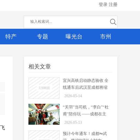
登录
注册
特产
专题
曝光台
市州
相关文章
宜兴高铁启动静态验收 全
线通车后武汉至成都将缩
短至5小时内
2026-05-14
“关羽”当司机，“李白”“杜
甫”陪你玩 ——成都在主
题观光巴士里装下一座城
2026-05-13
宜兴高铁启动静态验收 全线通
直飞
市的浪漫
车后武汉至成都将缩短至5小时
预计今年通车！成都⇋武
周吟
内