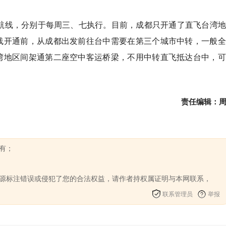
该航线，分别于每周三、七执行。目前，成都只开通了直飞台湾
线开通前，从成都出发前往台中需要在第三个城市中转，一般全
台湾地区间架通第二座空中客运桥梁，不用中转直飞抵达台中，
责任编辑：
有；
来源标注错误或侵犯了您的合法权益，请作者持权属证明与本网联系，
 成都公交推出“夜游锦官
游枢纽城市！游客来蓉玩
，将更快！这条高速最新进展
成都出发最低1.1折
联系管理员
举报