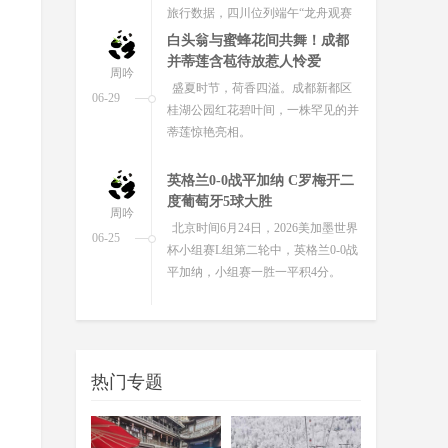
英格兰0-0战平加纳 C罗梅开二
度葡萄牙5球大胜
周吟
北京时间6月24日，2026美加墨世界
06-25
杯小组赛L组第二轮中，英格兰0-0战
平加纳，小组赛一胜一平积4分。
成都两座“家门口的公园”正式
开放“扫码飞”
周吟
记者从市交通运输局获悉，刚刚过
06-25
去的端午假期，成都环城生态区为广
大无人机飞行爱好者送上了一份专
属“节日礼物”——中和湿地公园与
江...
省运会公路自行车项目收官 蓉
城健儿斩获两金两铜
周吟
6月23日，随着男子30公里与女子20
06-24
热门专题
公里团体计时赛的奖牌尘埃落定，四
川省第十五届运动会自行车公路项目
赛事在自贡卧龙湖公园圆满收...