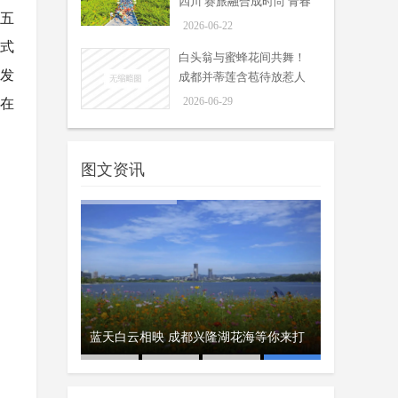
四川 赛旅融合成时尚 青春
“五
旅途是亮点
2026-06-22
浸式
白头翁与蜜蜂花间共舞！
资发
成都并蒂莲含苞待放惹人
怜爱
2026-06-29
活在
图文资讯
鲜花相伴 掌声相送 川师大毕业
70个体育场
迎客
彝族火把节8月
蓝天白云相映 成都兴隆湖花海等你来打
礼温暖启程
周吟
6月24日，四川师范大学2026届学生
卡
06-25
毕业典礼暨学位授予仪式温情启幕。