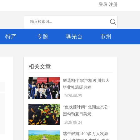
登录
注册
特产
专题
曝光台
市州
相关文章
鲜花相伴 掌声相送 川师大
毕业礼温暖启程
2026-06-25
“鱼戏莲叶间” 北湖生态公
园勾勒夏日美景
2026-06-24
端午假期1400多万人次游