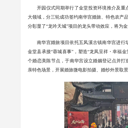
开园仪式同期举行了金堂投资环境推介及重
大领域，分三轮成功签约南华宫婚旅、特色农产品购
分彰显了“龙吟天城”项目的龙头带动效应，将为
南华宫婚旅项目依托五凤溪古镇南华宫进行
金堂县承接“蓉城喜事”，塑造“龙凤呈祥・幸福
个婚恋美陈节点，于南华宫设立婚姻登记点并打
亲特色场景，开展婚旅微电影拍摄、婚纱外景取