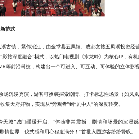
旅新范式
五凤溪古镇，紧邻沱江，由金堂县五凤镇、成都文旅五凤溪投资经
“影旅深度融合”模式，以热门电视剧《水龙吟》为核心IP，有机
/VR等前沿科技，构建出一个可进入、可互动、可体验的立体影
30余场沉浸秀演，游客可换装探索剧情、打卡标志性场景（如凤
收集天府好物，实现从“旁观者”到“剧中人”的深度转变。
吟天城”城门缓缓开启。“体验非常震撼，剧情和场景的沉浸感
了剧情世界，仪式感和用心程度满分！”首批入园游客纷纷赞叹。