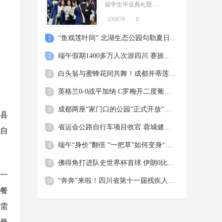
届学生毕业典礼暨...
330878
0
“鱼戏莲叶间” 北湖生态公园勾勒夏日美景
2
端午假期1400多万人次游四川 赛旅融合成时尚 青春旅途是亮点
3
白头翁与蜜蜂花间共舞！成都并蒂莲含苞待放惹人怜爱
4
英格兰0-0战平加纳 C罗梅开二度葡萄牙5球大胜
5
成都两座“家门口的公园”正式开放“扫码飞”
6
区县
省运会公路自行车项目收官 蓉城健儿斩获两金两铜
7
自
端午“身价”翻倍 “一把草”如何变身“国潮花束”？
8
佛得角打进队史世界杯首球 伊朗0比0逼平10人比利时 西班牙4比0沙特，18岁亚马尔首球
9
镇一
“奔奔”来啦！四川省第十一届残疾人运动会暨第六届特殊奥林匹克运动会标志标识正式发布
10
”餐
需