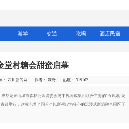
游学
交通
吃喝
酒店民宿
金堂村糖会甜蜜启幕 ​
源： 四川新闻网
作者： 漆奇
热度：
319162
团、成都龙泉山城市森林公园管委会与中视同成集团联合主办的“五凤溪·龙
溪古镇举行，这标志着全国首个以影视IP为核心的沉浸式影旅融合园区正