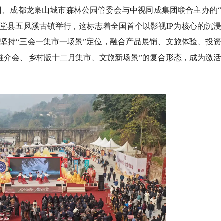
集团、成都龙泉山城市森林公园管委会与中视同成集团联合主办的
金堂县五凤溪古镇举行，这标志着全国首个以影视IP为核心的沉
”坚持“三会一集市一场景”定位，融合产品展销、文旅体验、投
推介会、乡村版十二月集市、文旅新场景”的复合形态，成为激
8月8日全民健身日，成都超
成都兴隆湖水下书店将再度
燃动非遗盛宴！2026西昌
所惠民开放
6日启幕