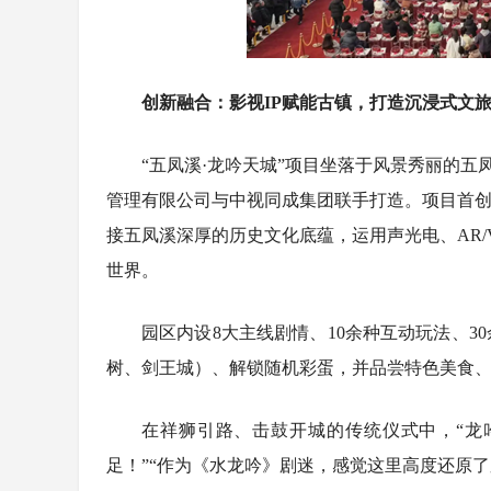
创新融合：影视IP赋能古镇，打造沉浸式文
“五凤溪·龙吟天城”项目坐落于风景秀丽的
管理有限公司与中视同成集团联手打造。项目首创
接五凤溪深厚的历史文化底蕴，运用声光电、AR
世界。
园区内设8大主线剧情、10余种互动玩法、
树、剑王城）、解锁随机彩蛋，并品尝特色美食、
在祥狮引路、击鼓开城的传统仪式中，“龙
足！”“作为《水龙吟》剧迷，感觉这里高度还原