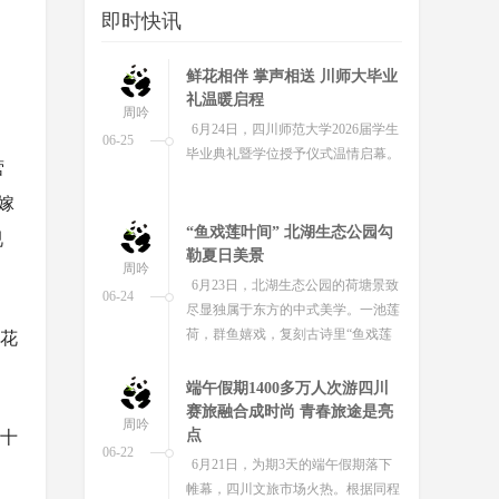
即时快讯
“鱼戏莲叶间” 北湖生态公园勾
勒夏日美景
周吟
6月23日，北湖生态公园的荷塘景致
06-24
尽显独属于东方的中式美学。一池莲
营
荷，群鱼嬉戏，复刻古诗里“鱼戏莲
嫁
叶间”的诗意画面，成为夏日绝美风...
端午假期1400多万人次游四川
视
赛旅融合成时尚 青春旅途是亮
周吟
点
06-22
6月21日，为期3天的端午假期落下
帷幕，四川文旅市场火热。根据同程
凰花
旅行数据，四川位列端午“龙舟观赛
游”热门目的地全国第二，仅次于广...
白头翁与蜜蜂花间共舞！成都
并蒂莲含苞待放惹人怜爱
周吟
十
盛夏时节，荷香四溢。成都新都区
06-29
桂湖公园红花碧叶间，一株罕见的并
蒂莲惊艳亮相。