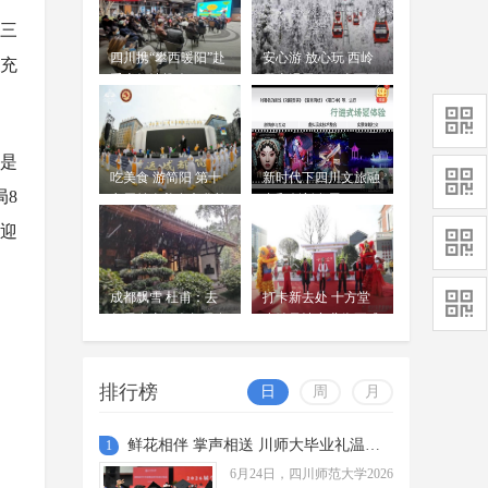
佛得角打进队史世界杯首球 伊
三
朗0比0逼平10人比利时 西班牙4
周吟
四川携“攀西暖阳”赴
安心游 放心玩 西岭
比0沙特，18岁亚马尔首球
，充
06-23
重庆倾情推介
雪山滑雪项目全面开
北京时间6月22日上午，世界杯小组
放
赛H组第二轮，佛得角队迎战乌拉圭
队。
是
“奔奔”来啦！四川省第十一届
吃美食 游简阳 第十
新时代下四川文旅融
残疾人运动会暨第六届特殊奥
局8
七届羊肉美食文化旅
合和创新发展
周吟
林匹克运动会标志标识正式发
游季今日开幕
06-23
迎
布
四川省第十一届残疾人运动会暨第
六届特殊奥林匹克运动会将于2026年
成都飘雪 杜甫：去
打卡新去处 十方堂
9月在广安、内江、宜宾举办。
雨过天晴 绝美画卷 成都再
年雪在山，今年雪在
小镇风情商业街正式
地
现“窗含西岭千秋雪”
开放
周吟
6月22日，随着上一轮降雨的结束，
06-23
排行榜
日
周
月
成都迎来了久违的“水晶天”，不仅市
区上空展现出一碧如洗的湛蓝美景，
更在遥远的天际线与连绵的群山...
鲜花相伴 掌声相送 川师大毕业礼温暖启程
1
6月24日，四川师范大学2026