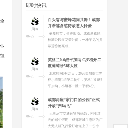
即时快讯
帷幕，四川文旅市场火热。根据同程
旅行数据，四川位列端午“龙舟观赛
游”热门目的地全国第二，仅次于广...
白头翁与蜜蜂花间共舞！成都
为全
并蒂莲含苞待放惹人怜爱
周吟
盛夏时节，荷香四溢。成都新都区
06-29
桂湖公园红花碧叶间，一株罕见的并
蒂莲惊艳亮相。
专业
师组
英格兰0-0战平加纳 C罗梅开二
度葡萄牙5球大胜
周吟
北京时间6月24日，2026美加墨世界
06-25
杯小组赛L组第二轮中，英格兰0-0战
平加纳，小组赛一胜一平积4分。
成都两座“家门口的公园”正式
开放“扫码飞”
周吟
记者从市交通运输局获悉，刚刚过
06-25
去的端午假期，成都环城生态区为广
大无人机飞行爱好者送上了一份专