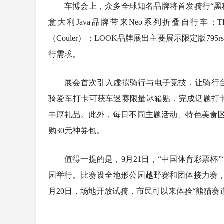
车博会上，众多全球知名品牌将首发骑行“黑科技
意大利Java品牌带来Neo系列折叠自行车；TREK
（Couler）；LOOK品牌展出主要展示限定版795
行需求。
展会首次引入虚拟骑行与电子竞技，让骑行
骑爱车打卡可获车迷赛限量冰箱贴，完成话题打
丰厚礼品。此外，每日不同主题活动、特色美食
购30元神券包。
值得一提的是，9月21日，“中国体育彩票杯”
园举行。比赛设全地形公园越野赛和团体接力赛
月20日，场地开放试骑，市民可以来体验“熊猫赛