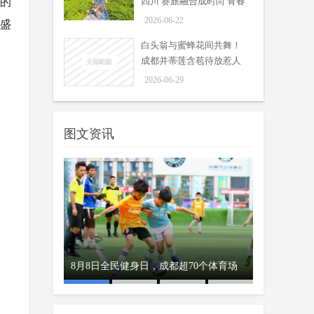
出的
四川 赛旅融合成时尚 青春
旅途是亮点
2026-06-22
业盛
白头翁与蜜蜂花间共舞！
成都并蒂莲含苞待放惹人
鲜花相伴 掌声相送 川师大毕业
怜爱
2026-06-29
礼温暖启程
周吟
6月24日，四川师范大学2026届学生
06-25
毕业典礼暨学位授予仪式温情启幕。
图文资讯
“鱼戏莲叶间” 北湖生态公园勾
勒夏日美景
周吟
6月23日，北湖生态公园的荷塘景致
06-24
尽显独属于东方的中式美学。一池莲
荷，群鱼嬉戏，复刻古诗里“鱼戏莲
叶间”的诗意画面，成为夏日绝美风...
端午假期1400多万人次游四川
迎客
彝族火把节8月
花海等你来打
8月8日全民健身日，成都超70个体育场
赛旅融合成时尚 青春旅途是亮
周吟
点
所惠民开放
06-22
6月21日，为期3天的端午假期落下