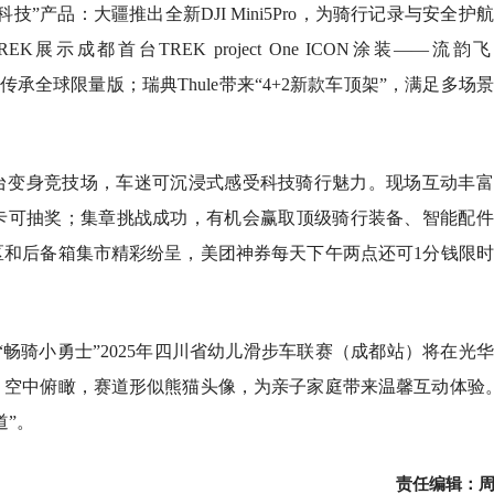
”产品：大疆推出全新DJI Mini5Pro，为骑行记录与安全护
展示成都首台TREK project One ICON涂装——流韵
rs传承全球限量版；瑞典Thule带来“4+2新款车顶架”，满足多场
台变身竞技场，车迷可沉浸式感受科技骑行魅力。现场互动丰富
卡可抽奖；集章挑战成功，有机会赢取顶级骑行装备、智能配件
区和后备箱集市精彩纷呈，美团神券每天下午两点还可1分钱限
“畅骑小勇士”2025年四川省幼儿滑步车联赛（成都站）将在光
，空中俯瞰，赛道形似熊猫头像，为亲子家庭带来温馨互动体验
道”。
责任编辑：