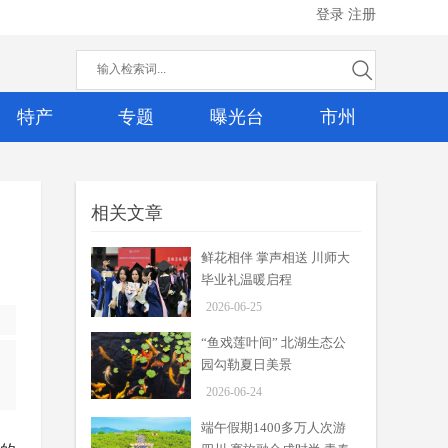
登录
注册
特产
专题
曝光台
市州
相关文章
鲜花相伴 掌声相送 川师大
毕业礼温暖启程
2026-06-25
“鱼戏莲叶间” 北湖生态公
园勾勒夏日美景
2026-06-24
端午假期1400多万人次游