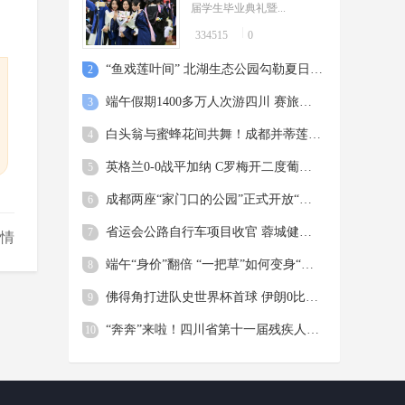
届学生毕业典礼暨...
334515
0
“鱼戏莲叶间” 北湖生态公园勾勒夏日美景
2
端午假期1400多万人次游四川 赛旅融合成时尚 青春旅途是亮点
3
白头翁与蜜蜂花间共舞！成都并蒂莲含苞待放惹人怜爱
4
英格兰0-0战平加纳 C罗梅开二度葡萄牙5球大胜
5
成都两座“家门口的公园”正式开放“扫码飞”
6
省运会公路自行车项目收官 蓉城健儿斩获两金两铜
7
热情
端午“身价”翻倍 “一把草”如何变身“国潮花束”？
8
佛得角打进队史世界杯首球 伊朗0比0逼平10人比利时 西班牙4比0沙特，18岁亚马尔首球
9
“奔奔”来啦！四川省第十一届残疾人运动会暨第六届特殊奥林匹克运动会标志标识正式发布
10