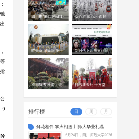
9月在广安、内江、宜宾举办。
航；
雨过天晴 绝美画卷 成都再
现“窗含西岭千秋雪”
飞驰
周吟
四川携“攀西暖阳”赴
安心游 放心玩 西岭
6月22日，随着上一轮降雨的结束，
06-23
重庆倾情推介
雪山滑雪项目全面开
景出
成都迎来了久违的“水晶天”，不仅市
放
区上空展现出一碧如洗的湛蓝美景，
更在遥远的天际线与连绵的群山...
吃美食 游简阳 第十
新时代下四川文旅融
，
七届羊肉美食文化旅
合和创新发展
等
游季今日开幕
时抢
成都飘雪 杜甫：去
打卡新去处 十方堂
年雪在山，今年雪在
小镇风情商业街正式
地
开放
华公
。9
排行榜
日
周
月
鲜花相伴 掌声相送 川师大毕业礼温暖启程
1
6月24日，四川师范大学2026
周吟