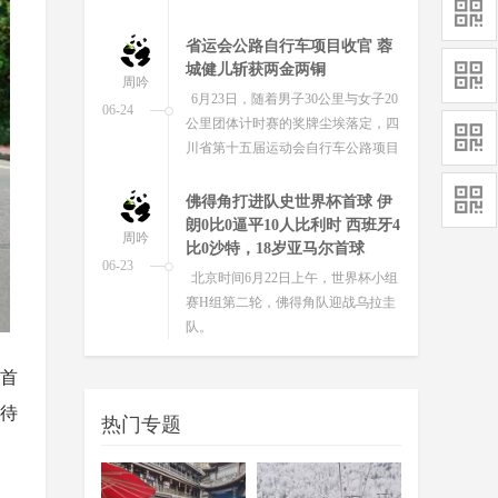
属“节日礼物”——中和湿地公园与
江...
省运会公路自行车项目收官 蓉
城健儿斩获两金两铜
周吟
6月23日，随着男子30公里与女子20
06-24
公里团体计时赛的奖牌尘埃落定，四
川省第十五届运动会自行车公路项目
赛事在自贡卧龙湖公园圆满收...
佛得角打进队史世界杯首球 伊
朗0比0逼平10人比利时 西班牙4
周吟
比0沙特，18岁亚马尔首球
06-23
北京时间6月22日上午，世界杯小组
赛H组第二轮，佛得角队迎战乌拉圭
队。
“奔奔”来啦！四川省第十一届
”首
残疾人运动会暨第六届特殊奥
周吟
林匹克运动会标志标识正式发
静待
06-23
热门专题
布
四川省第十一届残疾人运动会暨第
六届特殊奥林匹克运动会将于2026年