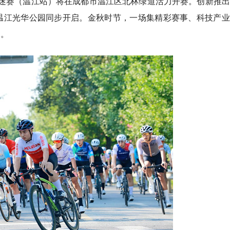
车迷赛（温江站）将在成都市温江区北林绿道活力开赛。创新推
在温江光华公园同步开启。金秋时节，一场集精彩赛事、科技产
幕。
成都兴隆湖水下书店将再度
燃动非遗盛宴！2026西昌
蓝天白云相映 成都兴隆湖
6日启幕
卡