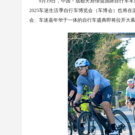
9月19日，中国・成都天府绿道国际自行车
2025车迷生活季自行车博览会（车博会）也将
会、车迷嘉年华于一体的自行车盛典即将拉开大
4