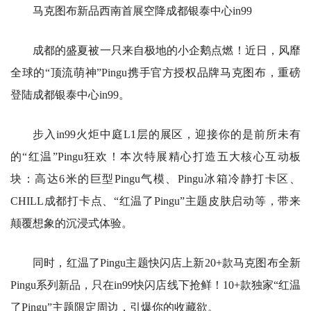
马克图布新品西南首展空降成都银泰中心in99
成都的盛夏被一只来自极地的小企鹅点燃！近日，风靡
全球的“顶流萌神”Pingu携手官方授权品牌马克图布，重磅
登陆成都银泰中心in99。
步入in99火炬中庭L1层的展区，迎接你的是前所未有
的“红温”Pingu狂欢！本次特展精心打造五大核心互动板
块：高达6米的巨型Pingu气模、Pingu冰箱冷静打卡区、
CHILL成都打卡点、“红温了Pingu”主题皮肤启动等，带来
颠覆想象的沉浸式体验。
同时，红温了Pingu主题快闪店上新20+款马克图布全新
Pingu系列新品，只在in99快闪店线下抢鲜！10+款独家“红温
了Pingu”主题限定周边，引爆你的收藏欲。