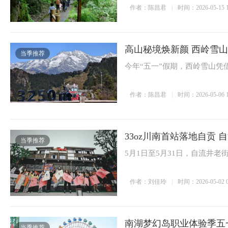
作者：陈昌君
时间：2026-05-15 1
高山秘境焕新颜 西岭雪山
当季推荐
今年“五一”假期，西岭雪山凭
作者：陈昌君
时间：2026-05-06 1
33oz川南首站落地自贡
当季推荐
5月1日至5月31日，自流井老
作者：刘佳玲
时间：2026-05-02 0
南湖梦幻岛职业体验季五
当季推荐