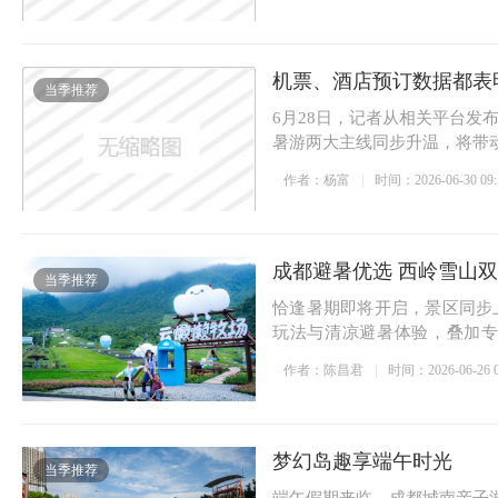
机票、酒店预订数据都表
当季推荐
6月28日，记者从相关平台
暑游两大主线同步升温，将带
作者：杨富
时间：2026-06-30 09:
成都避暑优选 西岭雪山双
当季推荐
恰逢暑期即将开启，景区同步
玩法与清凉避暑体验，叠加
消...
作者：陈昌君
时间：2026-06-26 0
梦幻岛趣享端午时光
当季推荐