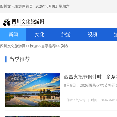
四川文化旅游网首页
2026年8月8日 星期六
新闻
文化
旅游
视频
四川文化旅游网
>>
旅游
>>
当季推荐
>> 列表
当季推荐
西昌火把节倒计时，多条
当季推荐
8月6日，2026西昌火把节将
作者：刘佳玲
时间：2026-08-05 0
西昌火把节倒计时，多
反季造雪+云端宿居！北
南湖梦幻岛昆虫奇遇季
成都避暑优选 西岭雪山