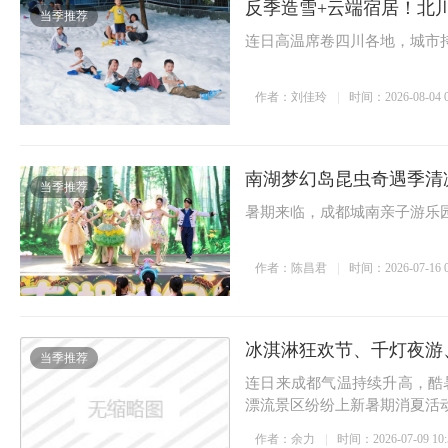
反季造雪+云端宿居！北
当季推荐
玩转月城
浸式清凉夏日度假地
乐持续加码
360°全景视野+翻倍运力
连日高温席卷四川各地，城市持
作者：刘佳玲
时间：2026-08-04 0
南湖梦幻岛昆虫奇遇季清
当季推荐
暑期来临，成都城南亲子游乐
作者：陈昌君
时间：2026-07-16 0
冰淇淋狂欢节、千灯夜游
当季推荐
连日来成都气温持续升高，酷
漂流景区纷纷上新暑期消夏活
作者：余力
时间：2026-07-09 10: