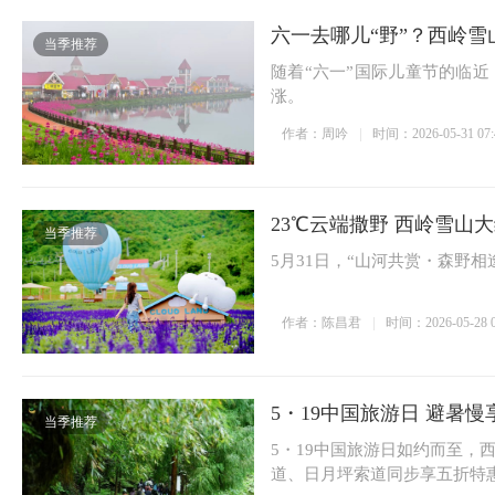
六一去哪儿“野”？西岭
当季推荐
随着“六一”国际儿童节的临
涨。
作者：周吟
时间：2026-05-31 07:
23℃云端撒野 西岭雪山大
当季推荐
5月31日，“山河共赏・森野相
作者：陈昌君
时间：2026-05-28 0
5・19中国旅游日 避暑
当季推荐
5・19中国旅游日如约而至
道、日月坪索道同步享五折特