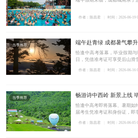
端午假期来临，成都城南亲子
作者：陈昌君
时间：2026-06-19 0
端午赴青绿 成都暑气攀升
当季推荐
恰逢中高考落幕，毕业假期与
日，凭借准考证可享受后山滑
作者：陈昌君
时间：2026-06-16 0
畅游诗中西岭 新景上线 
当季推荐
恰逢中高考即将落幕、暑期如
届考生凭准考证和身份证，即
作者：陈昌君
时间：2026-06-05 0