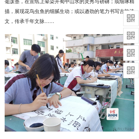
毫泼墨，在宣纸上晕染开蜀中山水的灵秀与磅礴；或细琢精
描，展现花鸟虫鱼的细腻生动；或以遒劲的笔力书写古韵诗
文，传承千年文脉……