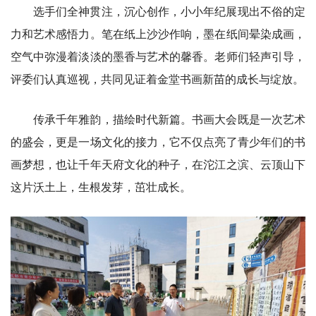
选手们全神贯注，沉心创作，小小年纪展现出不俗的定
力和艺术感悟力。笔在纸上沙沙作响，墨在纸间晕染成画，
空气中弥漫着淡淡的墨香与艺术的馨香。老师们轻声引导，
评委们认真巡视，共同见证着金堂书画新苗的成长与绽放。
传承千年雅韵，描绘时代新篇。书画大会既是一次艺术
的盛会，更是一场文化的接力，它不仅点亮了青少年们的书
画梦想，也让千年天府文化的种子，在沱江之滨、云顶山下
这片沃土上，生根发芽，茁壮成长。