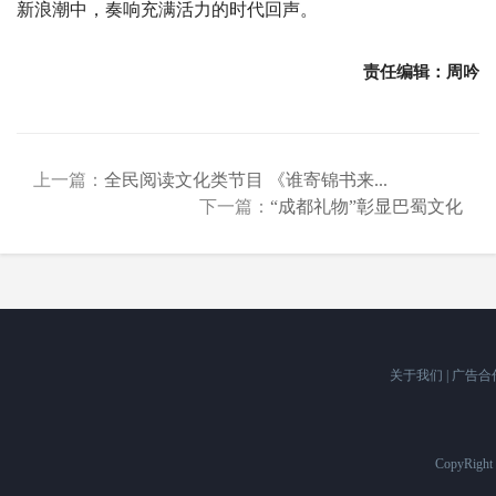
新浪潮中，奏响充满活力的时代回声。
责任编辑：周吟
上一篇：
全民阅读文化类节目 《谁寄锦书来...
下一篇：
“成都礼物”彰显巴蜀文化
关于我们
|
广告合
CopyRigh