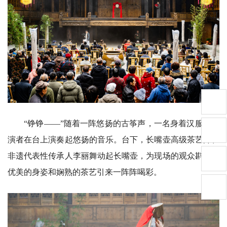
“铮铮——”随着一阵悠扬的古筝声，一名身着汉服的表
演者在台上演奏起悠扬的音乐。台下，长嘴壶高级茶艺师、
非遗代表性传承人李丽舞动起长嘴壶，为现场的观众斟茶，
优美的身姿和娴熟的茶艺引来一阵阵喝彩。