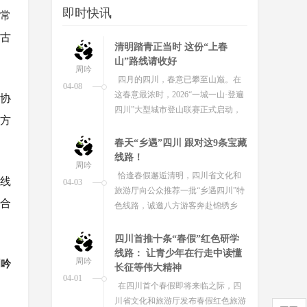
即时快讯
为迎接“五一”，全省各大文博单位现
常
已备好“大餐”，将推出近百个精品展
“古
览与特色活动，主打一个沉浸古...
清明踏青正当时 这份“上春
山”路线请收好
周吟
四月的四川，春意已攀至山巅。在
04-08
这春意最浓时，2026“一城一山·登遍
协
四川”大型城市登山联赛正式启动，
个方
活动从什邡“龙门之巅”出发，沿着
21...
春天“乡遇”四川 跟对这9条宝藏
线路！
周吟
恰逢春假邂逅清明，四川省文化和
题线
04-03
旅游厅向公众推荐一批“乡遇四川”特
融合
色线路，诚邀八方游客奔赴锦绣乡
村，踏春寻芳、邂逅乡土、亲近自
然，...
四川首推十条“春假”红色研学
线路： 让青少年在行走中读懂
周吟
周吟
长征等伟大精神
04-01
在四川首个春假即将来临之际，四
川省文化和旅游厅发布春假红色旅游