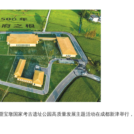
ool”风靡海外！18℃清凉避暑 四
游“热”起来 川西多个景区
游环线实现全线闭环 峨眉
期推出“终身会员计划”与双
三十年暨宝墩国家考古遗址公园高质量发展主题活动在成都新津举行
民俗吸引外国游客
持续攀升
周公山“三山”景区串珠成链
法