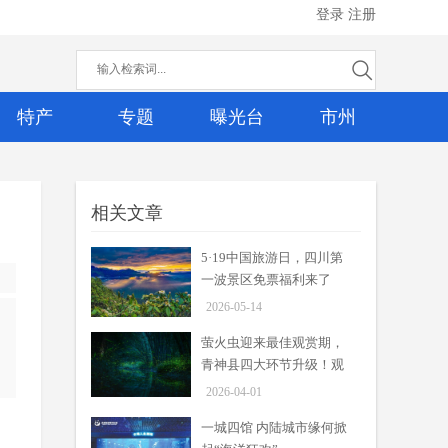
登录
注册
特产
专题
曝光台
市州
相关文章
5·19中国旅游日，四川第
一波景区免票福利来了
2026-05-14
萤火虫迎来最佳观赏期，
青神县四大环节升级！观
赏指南来了
2026-04-01
5·19中国旅游日，四川第一波景
区免票福利来了
一城四馆 内陆城市缘何掀
周吟