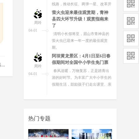
线路，推动长征、两弹一星、改革开
放、脱贫攻坚等伟大精神与教育实...
萤火虫迎来最佳观赏期，青神
县四大环节升级！观赏指南来
周吟
了
04-01
清明小长假将至，眉山市青神县的
萤火虫已迎来一年一度的最佳观赏
期。
阿坝黄龙景区：4月1日至6日春
假期间对全国中小学生免门票
..
周吟
春风送暖，万物复苏，正是踏青出
04-01
游的好时节。为丰富广大中小学生的
假期生活，鼓励孩子们走出课堂、亲
近自然，黄龙景区特别推出春假免
票...
都江堰、四姑娘山景区最新提
醒
周吟
都江堰景区将于4月3日上午实施限
03-31
热门专题
流，四姑娘山景区4月1日起调整入园
时间，瓦屋山景区4月30日前免门
票，汶川阿尔沟羌人谷景区龙池徒