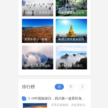
步...
文旅融合，开启冬日
和谷之夏森林音乐节
精彩篇章
启幕，新自然主义生
活正式扬帆启航
美景推荐——跟着
峨眉山景区最新疫情
《山海情》浪中卫
防控提醒提示
西岭雪山教师节福利
电子社保卡1元票已
免费发放中
售罄 西岭雪山再推
出9.9元票
排行榜
日
周
月
5·19中国旅游日，四川第一波景区免票福利来了
1
乐享品质旅游，共赴美好山