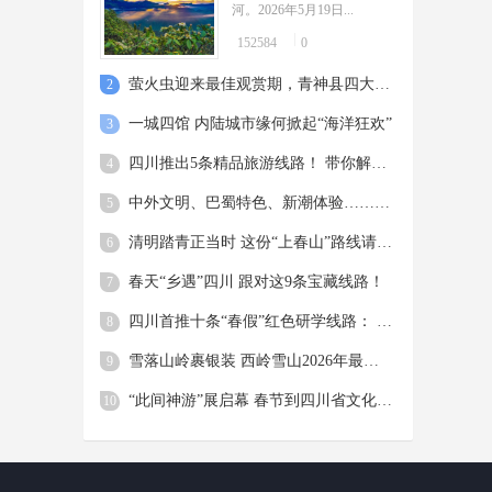
河。2026年5月19日...
152584
0
萤火虫迎来最佳观赏期，青神县四大环节升级！观赏指南来了
2
一城四馆 内陆城市缘何掀起“海洋狂欢”
3
四川推出5条精品旅游线路！ 带你解锁青春奋斗的5种打开方式
4
中外文明、巴蜀特色、新潮体验…… “五一”来四川解锁顶配“文博游”
5
清明踏青正当时 这份“上春山”路线请收好
6
春天“乡遇”四川 跟对这9条宝藏线路！
7
四川首推十条“春假”红色研学线路： 让青少年在行走中读懂长征等伟大精神
8
雪落山岭裹银装 西岭雪山2026年最大降雪上线
9
“此间神游”展启幕 春节到四川省文化馆免费参观
10