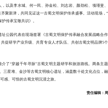
人，以及李水城、何一民、孙金松、刘志岩、颜劲松、项瑾斐、
表齐聚新津，共同见证这一古蜀文明保护传承盛事。活动现场，
保护传承宝墩共识》。
遗址公园代表在现场签署《古蜀文明保护传承融合发展战略合作
、共促研学产业升级、共育专业人才队伍、共创古蜀文明品牌5
推介了“穿越千年寻脉”古蜀文明主题研学和旅游路线。两条主
宝墩、三星堆、金沙等古蜀文明核心遗址，涵盖数十处文化点位，
、可感、可悟的古蜀文明沉浸之旅。
责任编辑：