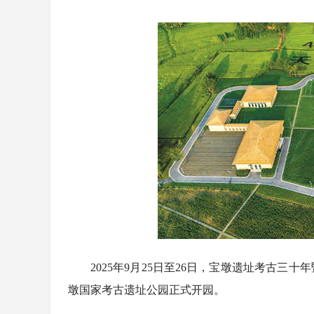
“China C
暑期避暑入境
大峨眉国际旅
恩施地心谷暑
2025年9月25日至26日，宝墩遗址考古
墩国家考古遗址公园正式开园。
川平武藏乡
入境游热度
山、瓦屋山、
线打卡新玩