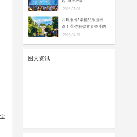
起“海洋狂欢”
乐享品质旅游，共赴美好山河。
05-14
2026年5月19日是第16个“中国旅游
2026-05-08
日”，四川多个景区陆续官宣当天免
四川推出5条精品旅游线
门票福利，邀请游客共同开启美好之
路！ 带你解锁青春奋斗的
旅。
一城四馆 内陆城市缘何掀起“海
5种打开方式
2026-04-29
洋狂欢”
周吟
5月1日，成都熊猫海洋公园、成都
05-08
海洋世界两家新馆同日开园，加上营
图文资讯
业多年的海合安·成都极地海洋公
园、浩海立方海洋公园，成都形
成“一...
四川推出5条精品旅游线路！ 带
你解锁青春奋斗的5种打开方式
周吟
四川发布客户端消息 4月28日，
04-29
在“五一”国际劳动节与“五四”青年节
到来之际，四川省文化和旅游厅
以“安逸四川·奋进青春”为主题，正式
推...
中外文明、巴蜀特色、新潮体
，宝
验…… “五一”来四川解锁顶
周吟
配“文博游”
04-22
记者4月21日从四川省文物局获悉，