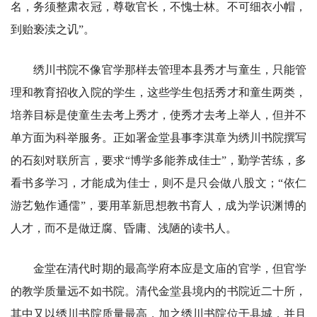
名，务须整肃衣冠，尊敬官长，不愧士林。不可细衣小帽，
到贻亵渎之讥”。
绣川书院不像官学那样去管理本县秀才与童生，只能管
理和教育招收入院的学生，这些学生包括秀才和童生两类，
培养目标是使童生去考上秀才，使秀才去考上举人，但并不
单方面为科举服务。正如署金堂县事李淇章为绣川书院撰写
的石刻对联所言，要求“博学多能养成佳士”，勤学苦练，多
看书多学习，才能成为佳士，则不是只会做八股文；“依仁
游艺勉作通儒”，要用革新思想教书育人，成为学识渊博的
人才，而不是做迂腐、昏庸、浅陋的读书人。
金堂在清代时期的最高学府本应是文庙的官学，但官学
的教学质量远不如书院。清代金堂县境内的书院近二十所，
其中又以绣川书院质量最高，加之绣川书院位于县城，并且