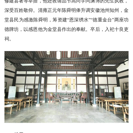
修建县署等举措，他还敦请品节高尚学问渊博的先生执教，
深受百姓敬仰。清雍正元年陈舜明俸升调安徽池州知州，金
堂县民为感激陈舜明，筹资建“恩深绣水”“德重金台”两座功
德牌坊，以感恩他为金堂县作出的奉献。卒后，入祀十良吏
祠。