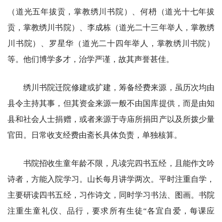
（道光五年拔贡，掌教绣川书院）、何枬（道光十七年拔
贡，掌教绣川书院）、李成栋（道光二十三年举人，掌教绣
川书院）、罗星华（道光二十四年举人，掌教绣川书院）
等。他们博学多才，治学严谨，故其声誉甚佳。
绣川书院迁院修建或扩建，筹备经费来源，虽历次均由
县令主持其事，但其资金来源一般不由国库提供，而是由知
县和社会人士捐赠，或者来源于寺庙所捐田产以及所拨少量
官田。日常收支经费由斋长具体负责，单独核算。
书院招收生童年龄不限，凡读完四书五经，且能作文吟
诗者，方能入院学习。山长每月讲学两次。平时注重自学，
主要研读四书五经，习作诗文，同时学习书法、图画。书院
注重生童礼仪、品行，要求所有生徒“各宜自爱，每课应