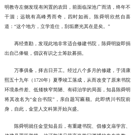
明教寺左侧发现有闲置的农田，前面临深池广而清，终年不
干涸；远眺有高峰秀而奇，四时如画。陈舜明欣然自喜
道：“这个地方，立学造仕，刮垢磨光其在是矣。”
再经查勘，发现此地非常适合修建书院，陈舜明旋即捐
出自己俸银，倡议有识之士筹款募捐。
万事俱备，择吉日开工。经过八个多月的修建，于清康
熙五十九年（1720年）夏季竣工落成，从而改变了原来书院
环境条件差、低矮狭窄简陋、有碍治学的局面，知县陈舜明
将其改名为“金台书院”，亲自题写匾额。此即绣川书院前
身，自此，金堂人文科第开始兴盛。
陈舜明就任金堂知县后，有重建书院、倡修文庙学宫、