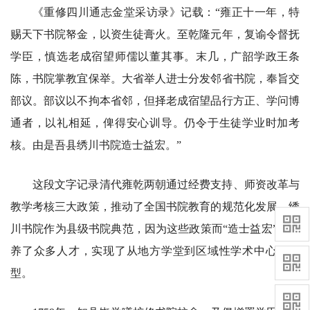
《重修四川通志金堂采访录》记载：“雍正十一年，特
赐天下书院帑金，以资生徒膏火。至乾隆元年，复谕令督抚
学臣，慎选老成宿望师儒以董其事。末几，广韶学政王条
陈，书院掌教宜保举。大省举人进士分发邻省书院，奉旨交
部议。部议以不拘本省邻，但择老成宿望品行方正、学问博
通者，以礼相延，俾得安心训导。仍令于生徒学业时加考
核。由是吾县绣川书院造士益宏。”
这段文字记录清代雍乾两朝通过经费支持、师资改革与
教学考核三大政策，推动了全国书院教育的规范化发展。绣
川书院作为县级书院典范，因为这些政策而“造士益宏”，培
养了众多人才，实现了从地方学堂到区域性学术中心的转
型。