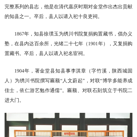
完整系列的县志，他是在清代嘉庆时期对金堂作出杰出贡献
的知县之一。卒后，县人以请入祀十良吏祠。
1867年，知县徐璞玉为绣川书院复捐购置藏书，倡办义
塾，在县内达百余所，光绪二十七年（1901年），又复捐购
置藏书。卒后，县人以请入祀名宦祠。
1904年，署金堂县知县事李淇章（字竹溪，陕西城固
人）为绣川书院撰写匾额“人文蔚起”，对联“博学多能养成
佳士，依仁游艺勉作通儒”。匾额、对联石刻筑立于书院二
进大门。