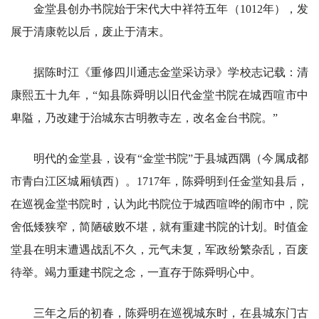
金堂县创办书院始于宋代大中祥符五年（1012年），发
展于清康乾以后，废止于清末。
据陈时江《重修四川通志金堂采访录》学校志记载：清
康熙五十九年，“知县陈舜明以旧代金堂书院在城西喧市中
卑隘，乃改建于治城东古明教寺左，改名金台书院。”
明代的金堂县，设有“金堂书院”于县城西隅（今属成都
市青白江区城厢镇西）。1717年，陈舜明到任金堂知县后，
在巡视金堂书院时，认为此书院位于城西喧哗的闹市中，院
舍低矮狭窄，简陋破败不堪，就有重建书院的计划。时值金
堂县在明末遭遇战乱不久，元气未复，军政纷繁杂乱，百废
待举。竭力重建书院之念，一直存于陈舜明心中。
三年之后的初春，陈舜明在巡视城东时，在县城东门古