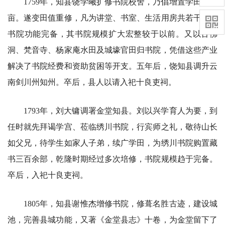
1759年，知县饶学曦扩修书院校舍，乃倡增置学田三百
亩。遂变田值重修，凡为讲堂、书室、生活用房共若干楹。
书院功能完备，其书院规模扩大宏整较于以前。又以古佛
洞、梵音寺、杨家庵水田及城壕官田归书院，凭借这些产业
解决了书院经费和资助贫困等开支。五年后，饶知县调升云
南剑川州知州。卒后，县人以请入祀十良吏祠。
1793年，刘大镛调署金堂知县。刘以兴学育人为要，到
任时就先拜谒学宫、莅临绣川书院，行宾师之礼，敬待山长
如父兄，待学生如家人子弟，续广学田，为绣川书院购置藏
书三百余部，乾隆时期经过多次培修，书院规模趋于完备。
卒后，入祀十良吏祠。
1805年，知县谢惟杰增修书院，修葺名胜古迹，建设城
池，完善县城功能，又著《金堂县志》十卷，为金堂留下了