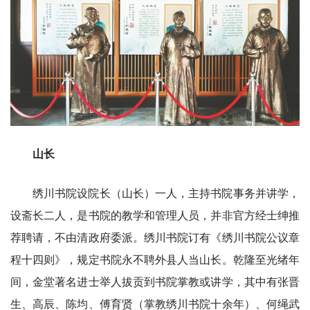
山长
绣川书院设院长（山长）一人，主持书院事务并讲学，
设斋长二人，是书院的教学和管理人员，并非官方经士绅推
荐聘请，不由清政府委派。绣川书院订有《绣川书院公议章
程十四则》，规定书院永不聘外县人当山长。乾隆至光绪年
间，金堂著名进士举人拔贡到书院掌教或讲学，其中有张晋
生、高辰、陈均、傅育贤（掌教绣川书院十余年）、何绳武