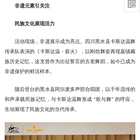
非遗元素引关注
民族文化展现活力
活动现场，非遗展示成为亮点。四川黑水县卡斯达温舞
传承队表演的《卡斯达温・薪火》，以刚劲舞姿再现嘉绒藏
族历史记忆，这支曾作为出征誓言的古老舞蹈，如今已成为
非遗保护的鲜活样本。
随后登台的黑水县阿尔麦多声部合唱团，以千年流传的
和声承载民族记忆，与卡斯达温舞形成 “歌与舞” 的呼应，
生动展现了民族文化的当代传承。