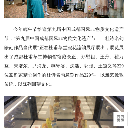
今年端午节恰逢第九届中国成都国际非物质文化遗产
节，“第九届中国成都国际非物质文化遗产节——杜诗名句
篆刻作品当代展”正在杜甫草堂浣花流韵展厅展出，展览展
出了成都杜甫草堂博物馆馆藏余正、孙慰祖、王丹、翟万
益、朱培尔、尹海龙、燕守谷、沈浩、郭强、王道义等229
位篆刻家精心创作的杜诗名句篆刻作品229件，以雅艺致敬
传统，以陈列回望文化。