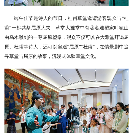
端午佳节是诗人的节日，杜甫草堂邀请游客观众与“杜
甫”一起共祭屈原大夫。草堂大雅堂中有著名雕塑家叶毓山
由乌木雕刻的一尊屈原塑像，观众不仅可以在大雅堂拜谒屈
原、杜甫等诗人，还可以邂逅“屈原”“杜甫”，在情景剧中追
寻草堂与屈原的故事，沉浸式体验草堂文化。