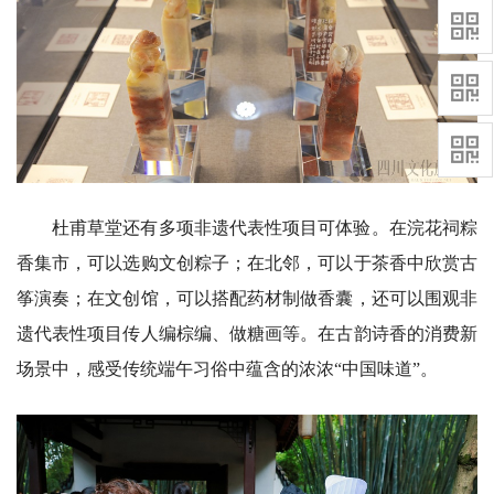
杜甫草堂还有多项非遗代表性项目可体验。在浣花祠粽
香集市，可以选购文创粽子；在北邻，可以于茶香中欣赏古
筝演奏；在文创馆，可以搭配药材制做香囊，还可以围观非
遗代表性项目传人编棕编、做糖画等。在古韵诗香的消费新
场景中，感受传统端午习俗中蕴含的浓浓“中国味道”。