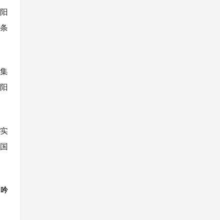
绵阳
4条
投集
绵阳
品实
全国
周吟