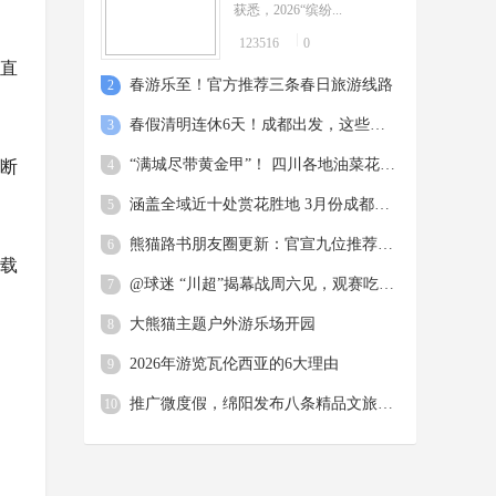
获悉，2026“缤纷...
123516
0
垂直
春游乐至！官方推荐三条春日旅游线路
2
春假清明连休6天！成都出发，这些目的地最“热”
3
“满城尽带黄金甲”！ 四川各地油菜花盛放 周末来赴一场“黄金海” 之约
、断
4
涵盖全域近十处赏花胜地 3月份成都赏花推荐来了
5
熊猫路书朋友圈更新：官宣九位推荐官！
6
车载
@球迷 “川超”揭幕战周六见，观赛吃美食打卡攻略来了！
7
大熊猫主题户外游乐场开园
8
2026年游览⽡伦⻄亚的6⼤理由
9
推广微度假，绵阳发布八条精品文旅线路 这份绵阳周末游指南请查收
10