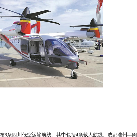
发布8条四川低空运输航线。其中包括4条载人航线。成都淮州—