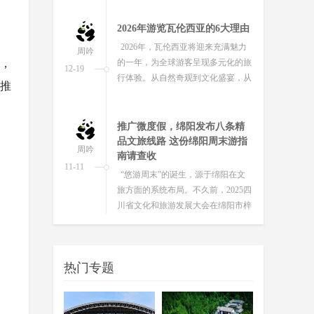
目“...
2026年游览⽡伦⻄亚的6⼤理由
2026年，⽡伦⻄亚将迎来充满魅⼒
周吟
题，
的⼀年，为全球游客呈现多元化的旅
12-19
⾏体验。从⾃然奇观到⽂化盛宴，从
、推
艺术庆典到体育赛事，这座地中海明
珠将为...
推广微度假，绵阳发布八条精
品文旅线路 这份绵阳周末游指
周吟
南请查收
11-11
“悠游周末”的诞生，源于绵阳在文
旅方面的系统布局。不久前，2025四
川省文化和旅游发展大会在绵阳市梓
潼县举办，大会明确提出打造“1+1...
春节9天大假，我们帮你计划来
四川旅游的N种玩法
周吟
“史上最长”春节假期来了，近日随
11-06
热门专题
着2026年春节放假安排的公布，连放
9天的2026春节大假引发众多关注。