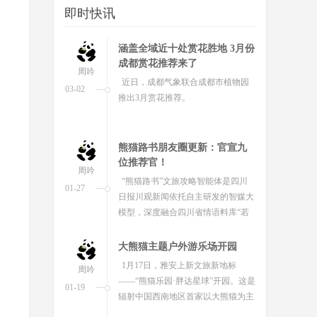
即时快讯
迎来了一年一度的春日限定“黄金
海”。
涵盖全域近十处赏花胜地 3月份
成都赏花推荐来了
周吟
近日，成都气象联合成都市植物园
03-02
推出3月赏花推荐。
熊猫路书朋友圈更新：官宣九
位推荐官！
周吟
“熊猫路书”文旅攻略智能体是四川
01-27
日报川观新闻依托自主研发的智媒大
模型，深度融合四川省情语料库“若
水”与十年文旅大数据，打造的全...
大熊猫主题户外游乐场开园
1月17日，雅安上新文旅新地标
周吟
——“熊猫乐园·胖达星球”开园。这是
01-19
辐射中国西南地区首家以大熊猫为主
题的户外游乐场，也是雅安重要项