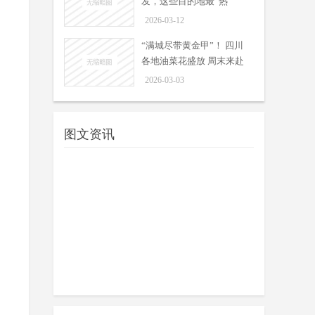
发，这些目的地最“热”
4月26日记者从成都市商务局获悉，
04-27
2026“缤纷五月 活力成都”促消费活动
2026-03-12
重磅推出“蓉城漫游 随心出发”游逛计
“满城尽带黄金甲”！ 四川
划，五大主题路线串起全城“...
各地油菜花盛放 周末来赴
春游乐至！官方推荐三条春日
一场“黄金海” 之约
2026-03-03
旅游线路
周吟
春意渐浓，正是踏青好时节。3月11
03-13
日，“春游天府·乐在乐至”暨成德眉资
图文资讯
春季主题线路发布活动在资阳市乐至
县劳动镇“帅府粮仓”举行。
春假清明连休6天！成都出发，
这些目的地最“热”
周吟
按照各区（市）县的自主安排，今
03-12
年成都市部分中小学的春假时间定于
4月1日至3日，眉山、乐山、南京、
苏州等地春假放假时间与成都相同，
是...
“满城尽带黄金甲”！ 四川各地
油菜花盛放 周末来赴一场“黄金
周吟
海” 之约
03-03
随着近日气温持续上升，四川各地