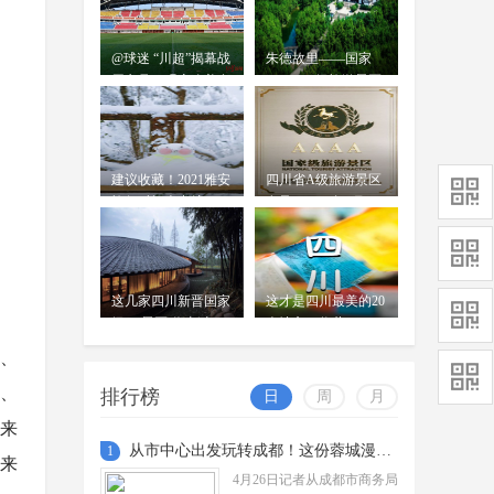
@球迷 “川超”揭幕战
朱德故里——国家
周六见，观赛吃美食
AAAAA级旅游景区
打卡攻略来了！
建议收藏！2021雅安
四川省A级旅游景区
旅行时间表出炉~
名录（2021年2月10
日更新）
这几家四川新晋国家
这才是四川最美的20
级4A景区 你去过了
个地方！收藏
吗？
统、
机、
排行榜
日
周
月
带来
从市中心出发玩转成都！这份蓉城漫游地图请收好
1
带来
4月26日记者从成都市商务局