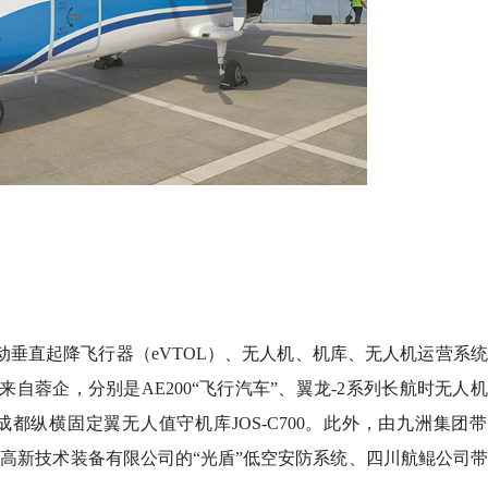
动垂直起降飞行器（eVTOL）、无人机、机库、无人机运营系
自蓉企，分别是AE200“飞行汽车”、翼龙-2系列长航时无人
都纵横固定翼无人值守机库JOS-C700。此外，由九洲集团
远高新技术装备有限公司的“光盾”低空安防系统、四川航鲲公司