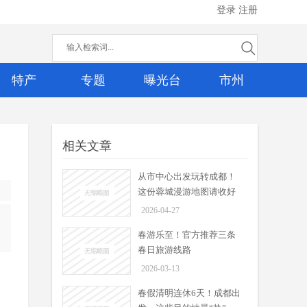
登录
注册
特产
专题
曝光台
市州
相关文章
从市中心出发玩转成都！
这份蓉城漫游地图请收好
2026-04-27
春游乐至！官方推荐三条
春日旅游线路
2026-03-13
从市中心出发玩转成都！这份
蓉城漫游地图请收好
春假清明连休6天！成都出
周吟