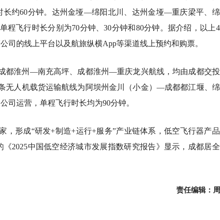
时长约60分钟。达州金垭—绵阳北川、达州金垭—重庆梁平、
程飞行时长分别为70分钟、30分钟和80分钟。据介绍，以上
公司的线上平台以及航旅纵横App等渠道线上预约和购票。
为成都淮州—南充高坪、成都淮州—重庆龙兴航线，均由成都交
。2条无人机载货运输航线为阿坝州金川（小金）—成都都江堰、
公司运营，单程飞行时长均为90分钟。
家，形成“研发+制造+运行+服务”产业链体系，低空飞行器产
的《2025中国低空经济城市发展指数研究报告》显示，成都居
责任编辑：