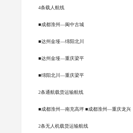
4条载人航线
■成都淮州—阆中古城
■达州金垭—绵阳北川
■达州金垭—重庆梁平
■绵阳北川—重庆梁平
2条通航载货运输航线
■成都淮州—南充高坪 ■成都淮州—重庆龙兴
2条无人机载货运输航线