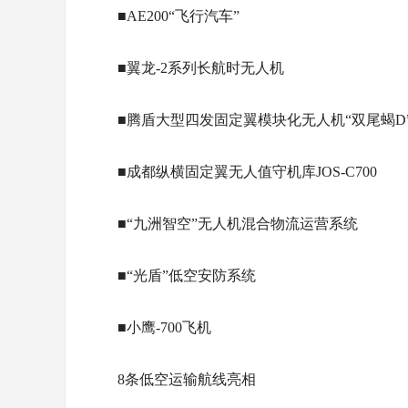
■AE200“飞行汽车”
■翼龙-2系列长航时无人机
■腾盾大型四发固定翼模块化无人机“双尾蝎D
■成都纵横固定翼无人值守机库JOS-C700
■“九洲智空”无人机混合物流运营系统
■“光盾”低空安防系统
■小鹰-700飞机
自贡恐龙博物
乘马代航空
熊猫路书朋
大熊猫主题
8条低空运输航线亮相
人免票
的马尔代夫
官！