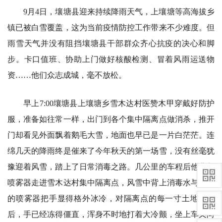
9月4日，壤塘县迎来持续降雨天气，上壤塘等高海拔乡
镇已被白雪覆盖，这为当前疫情防控工作带来不少难度。但
雨雪天气并没有阻挡壤塘县干部群众齐心抗疫的决心和脚
步。卡口值班、协助上门做好核酸检测、冒着风雨运送物
资……他们众志成城，毫不放松。
早上7:00壤塘县上壤塘乡雪木达村医赞木甲穿戴好防护
服，准备如往常一样，出门到各个集中隔离点做消杀，推开
门却看见外面飘着鹅毛大雪，地面也早已是一片白茫茫。连
绵几天的降雨终是催来了今年秋天的第一场雪，没有丝毫犹
豫迎着风雪，踏上了日常消毒之路。几公里的车程后他背着
喷雾器走进雪木达村集中隔离点，风雪中背上消毒水与手中
的喷雾器把手显得格外冰冷，对隔离点的每一寸土地消毒
后，手已经冻得僵直，浑身不时地打着大冷颤，坐上车又向