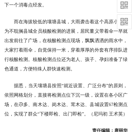
下一个消毒点经发。
而在海拔较低的壤塘县城，大雨袭击着这个高原小城，
为不耽搁县城全员核酸检测的进展，居民董义带着伞一早就
出发前往了广场，在核酸检测点现场，飘飘洒洒的雨水中，
大家打着雨伞，自觉保持一米，穿着厚厚的外套有序排队进
行核酸检测。核酸检测点位还为老人、孩子、孕妇准备了绿
色通道，方便特殊人群快速检测。
据悉，当天壤塘县按照“就近设置、广泛分布”的原则，
依照网格划分，直接将检测点位下沉一级，设置在各小区广
场，在尕多、南木达、岗木达、茸木达、县城设置67检测点
位，实现了群众“下楼即检、出门即检”。（尼玛初 王术英）
责任编辑：唐丽华