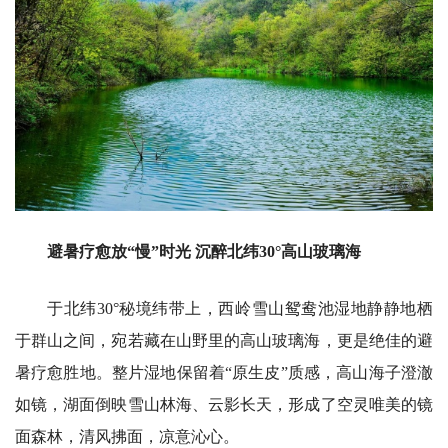
避暑疗愈放“慢”时光 沉醉北纬30°高山玻璃海
于北纬30°秘境纬带上，西岭雪山鸳鸯池湿地静静地栖
于群山之间，宛若藏在山野里的高山玻璃海，更是绝佳的避
暑疗愈胜地。整片湿地保留着“原生皮”质感，高山海子澄澈
如镜，湖面倒映雪山林海、云影长天，形成了空灵唯美的镜
面森林，清风拂面，凉意沁心。