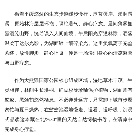
循着平缓悠然的生态步道缓步慢行，厚苔覆岸、溪涧潺
潺，原始林海层层环抱，隔绝暑气、静心疗愈。晨间薄雾氤
氲漫笼山野，恍若误入人间仙境；午后阳光穿透林隙，洒落
温柔丁达尔光影，为湖面镀上细碎柔光。这里负氧离子充盈
萦绕，放慢脚步、静心呼吸，便是一场浸润身心的清凉避暑
与山野疗愈。
作为大熊猫国家公园核心组成区域，湿地草木丰茂、生
灵相伴，林间生长珙桐、红豆杉等珍稀保护植物，湖面常有
鸳鸯、黑颈鹤悠然栖息。不必奔赴远方，只需卸下城市步履
匆忙与夏日燥热，在鸳鸯池湿地慢走、慢看、慢呼吸，沉浸
式品读这本藏在北纬30°里的天然自然博物书卷，在清凉中
完成身心疗愈。