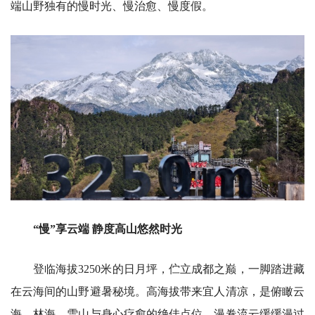
端山野独有的慢时光、慢治愈、慢度假。
“慢”享云端 静度高山悠然时光
登临海拔3250米的日月坪，伫立成都之巅，一脚踏进藏
在云海间的山野避暑秘境。高海拔带来宜人清凉，是俯瞰云
海、林海、雪山与身心疗愈的绝佳点位，漫卷流云缓缓漫过