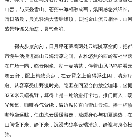
山峦，与层叠雪山、苍茫林海相融成画，氛围感悠然绵长。
晴日清晨，晨光轻洒大雪塘峰顶，日照金山流云相伴，山河
盛景静谧又治愈，暑气全消。
褪去步履匆匆，日月坪还藏着两处云端慢享空间，把都
市慢生活搬进高山云海清凉之间。古雅悠然的西岭茶社坐落
在广场一隅，临云闲坐、沏一壶清茶，伴着山风鸟鸣静看云
卷云舒，配上精致茶点，在云霄之上偷得浮生闲，清凉疗
愈、从容享受山野慢时光。隐匿在回望台的放空咖啡，坐拥
3250米云端视野，算得上是一处治愈打卡地。推门而入，暖
光氤氲、咖啡香气萦绕，窗边席位直面雪山云海。捧一杯热
咖静坐远眺，任由流云缓缓游走，放缓身心与初夏燥热，在
山间慢下来、静下来，沉浸式独享云端清凉、静谧与身心松
弛。