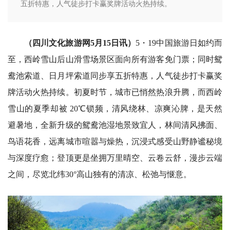
五折特惠，人气徒步打卡赢奖牌活动火热持续。
（四川文化旅游网5月15日讯）
5・19中国旅游日如约而
至，西岭雪山后山滑雪场景区面向所有游客免门票；同时鸳
鸯池索道、日月坪索道同步享五折特惠，人气徒步打卡赢奖
牌活动火热持续。初夏时节，城市已悄然热浪升腾，而西岭
雪山的夏季却被 20℃锁频，清风绕林、凉爽沁脾，是天然
避暑地，全新升级的鸳鸯池湿地景致宜人，林间清风拂面、
鸟语花香，远离城市喧嚣与燥热，沉浸式感受山野静谧秘境
与深度疗愈；登顶更是坐拥万里晴空、云卷云舒，漫步云端
之间，尽览北纬30°高山独有的清凉、松弛与惬意。