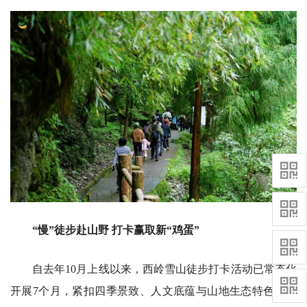
“慢”徒步赴山野 打卡赢取新“鸡蛋”
自去年10月上线以来，西岭雪山徒步打卡活动已常态化
开展7个月，紧扣四季景致、人文底蕴与山地生态特色，先