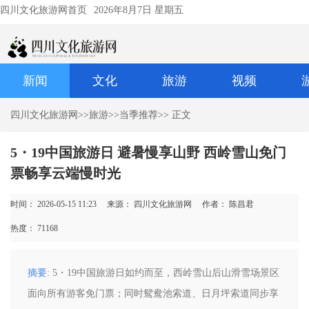
四川文化旅游网首页
2026年8月7日 星期五
新闻
文化
旅游
视频
四川文化旅游网
>>
旅游
>>
当季推荐
>> 正文
5・19中国旅游日 避暑慢享山野 西岭雪山免门
票畅享云端慢时光
时间： 2026-05-15 11:23
来源： 四川文化旅游网
作者： 陈昌君
热度：
71168
摘要
: 5・19中国旅游日如约而至，西岭雪山后山滑雪场景区
面向所有游客免门票；同时鸳鸯池索道、日月坪索道同步享