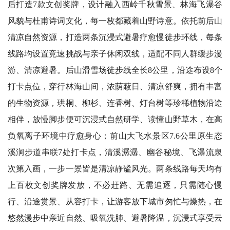
后打造7款文创奖牌，设计融入西岭千秋雪景、林海飞瀑谷
风貌与杜甫诗词文化，每一枚都藏着山野诗意。依托前后山
清凉自然资源，打造两条沉浸式避暑疗愈慢徒步环线，每条
线路均设置竞速挑战与亲子休闲双线，适配不同人群缓步漫
游、清凉避暑。后山滑雪场徒步线全长8公里，沿途布设8个
打卡点位，穿行林海山间，浓荫蔽日、清凉舒爽，拥有丰富
的生物资源，珙桐、柳杉、连香树、灯台树等珍稀植物沿途
相伴，放慢脚步便可沉浸式自然研学、读懂山野草木，在高
负氧离子环境中疗愈身心；前山大飞水景区7.6公里原生态
溪涧步道串联7处打卡点，清溪潺潺、幽谷秘境、飞瀑流泉
次第入画，一步一景皆是清凉静谧风光。两条线路每天均有
上百枚文创奖牌发放，不必赶路、无需追逐，只需随心慢
行、沿途赏景、从容打卡，让游客放下城市匆忙与燥热，在
悠然漫步中亲近自然、吸氧洗肺、避暑降温，沉浸式享受云