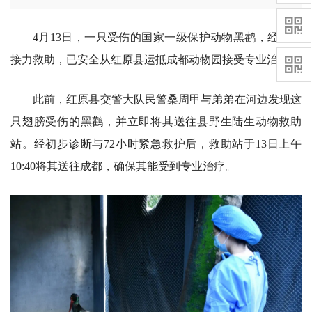
4月13日，一只受伤的国家一级保护动物黑鹳，经多方
接力救助，已安全从红原县运抵成都动物园接受专业治疗。
此前，红原县交警大队民警桑周甲与弟弟在河边发现这
只翅膀受伤的黑鹳，并立即将其送往县野生陆生动物救助
站。经初步诊断与72小时紧急救护后，救助站于13日上午
10:40将其送往成都，确保其能受到专业治疗。