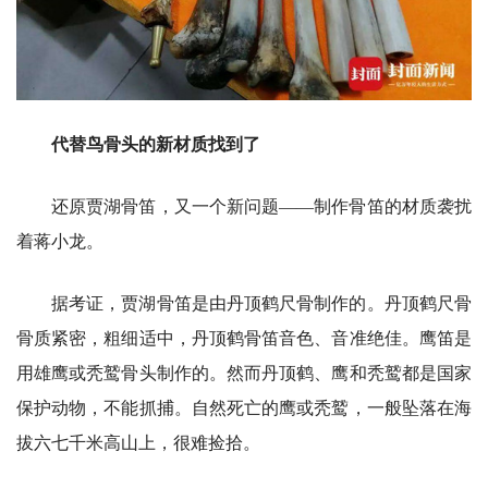
代替鸟骨头的新材质找到了
还原贾湖骨笛，又一个新问题——制作骨笛的材质袭扰
着蒋小龙。
据考证，贾湖骨笛是由丹顶鹤尺骨制作的。丹顶鹤尺骨
骨质紧密，粗细适中，丹顶鹤骨笛音色、音准绝佳。鹰笛是
用雄鹰或秃鹫骨头制作的。然而丹顶鹤、鹰和秃鹫都是国家
保护动物，不能抓捕。自然死亡的鹰或秃鹫，一般坠落在海
拔六七千米高山上，很难捡拾。