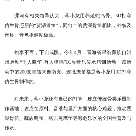
漯河有相关领导认为，蒋小龙用养殖鸵鸟骨、3D打印
仿生骨还原的“贾湖骨笛”，同出土的贾湖骨笛相比，外貌及
音质、音色相似度极高。
桃李不言，下自成蹊。今年4月，青海省果洛藏族自治
州启动“千人鹰笛·万人弹唱”民族音乐传承培训活动，该活
动中的200支鹰笛来自南充。这批鹰笛都是蒋小龙用3D打印
仿生骨制作的。
对未来，蒋小龙还有自己的打算：建立传统骨类乐器制
作基地，攻克在原料、音准与量产方面的核心难题，推动贾
湖骨笛、藏族鹰笛、塔吉克鹰笛等濒危乐器的全国性普及与
传承。