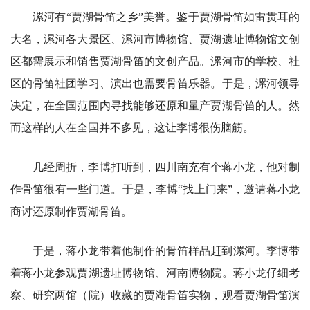
漯河有“贾湖骨笛之乡”美誉。鉴于贾湖骨笛如雷贯耳的
大名，漯河各大景区、漯河市博物馆、贾湖遗址博物馆文创
区都需展示和销售贾湖骨笛的文创产品。漯河市的学校、社
区的骨笛社团学习、演出也需要骨笛乐器。于是，漯河领导
决定，在全国范围内寻找能够还原和量产贾湖骨笛的人。然
而这样的人在全国并不多见，这让李博很伤脑筋。
几经周折，李博打听到，四川南充有个蒋小龙，他对制
作骨笛很有一些门道。于是，李博“找上门来”，邀请蒋小龙
商讨还原制作贾湖骨笛。
于是，蒋小龙带着他制作的骨笛样品赶到漯河。李博带
着蒋小龙参观贾湖遗址博物馆、河南博物院。蒋小龙仔细考
察、研究两馆（院）收藏的贾湖骨笛实物，观看贾湖骨笛演