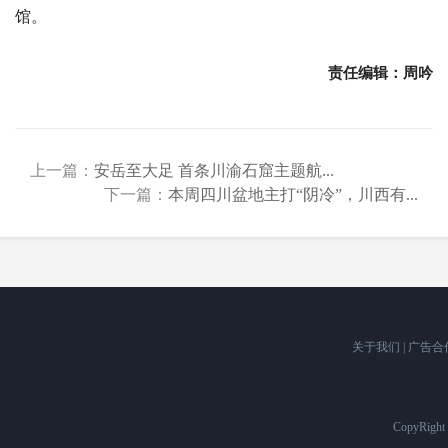
馆。
责任编辑：周吟
上一篇：
安岳至大足 首条川渝石窟主题航...
下一篇：
本周四川盆地主打“阴冷”，川西有...
关于我们
|
广告合
CopyRigh