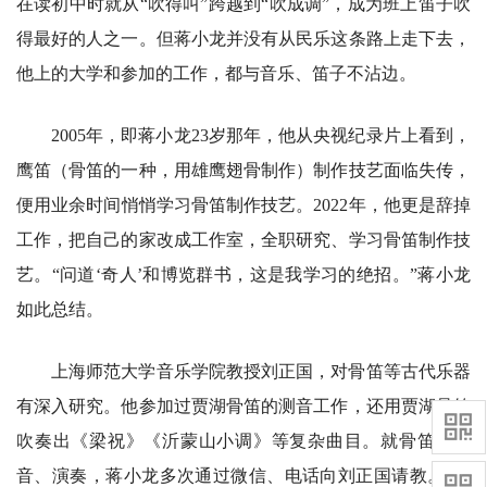
在读初中时就从“吹得叫”跨越到“吹成调”，成为班上笛子吹
得最好的人之一。但蒋小龙并没有从民乐这条路上走下去，
他上的大学和参加的工作，都与音乐、笛子不沾边。
2005年，即蒋小龙23岁那年，他从央视纪录片上看到，
鹰笛（骨笛的一种，用雄鹰翅骨制作）制作技艺面临失传，
便用业余时间悄悄学习骨笛制作技艺。2022年，他更是辞掉
工作，把自己的家改成工作室，全职研究、学习骨笛制作技
艺。“问道‘奇人’和博览群书，这是我学习的绝招。”蒋小龙
如此总结。
上海师范大学音乐学院教授刘正国，对骨笛等古代乐器
有深入研究。他参加过贾湖骨笛的测音工作，还用贾湖骨笛
吹奏出《梁祝》《沂蒙山小调》等复杂曲目。就骨笛的测
音、演奏，蒋小龙多次通过微信、电话向刘正国请教。“制