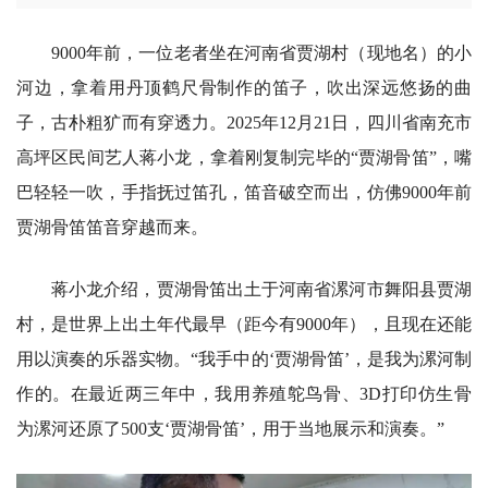
9000年前，一位老者坐在河南省贾湖村（现地名）的小
河边，拿着用丹顶鹤尺骨制作的笛子，吹出深远悠扬的曲
子，古朴粗犷而有穿透力。2025年12月21日，四川省南充市
高坪区民间艺人蒋小龙，拿着刚复制完毕的“贾湖骨笛”，嘴
巴轻轻一吹，手指抚过笛孔，笛音破空而出，仿佛9000年前
贾湖骨笛笛音穿越而来。
蒋小龙介绍，贾湖骨笛出土于河南省漯河市舞阳县贾湖
村，是世界上出土年代最早（距今有9000年），且现在还能
用以演奏的乐器实物。“我手中的‘贾湖骨笛’，是我为漯河制
作的。在最近两三年中，我用养殖鸵鸟骨、3D打印仿生骨
为漯河还原了500支‘贾湖骨笛’，用于当地展示和演奏。”