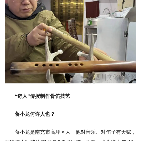
“奇人”传授制作骨笛技艺
蒋小龙何许人也？
蒋小龙是南充市高坪区人，他对音乐、对笛子有天赋，