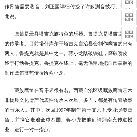
作骨笛需要测音，刘正国详细传授了许多测音技巧。”蒋小
龙说。
鹰笛是最具塔吉克族特色的乐器。鲁提克是塔吉克鹰笛
的传承者。目前塔什库尔干塔吉克自治县会制作鹰笛的只有
两人，鲁提克就是其中之一。蒋小龙踏破铁鞋，磨破嘴皮，
终于打动鲁提克。鲁提克在线上，毫无保留地把自己掌握的
制作鹰笛技艺传授给蒋小龙。
藏族鹰笛在音乐界很有名。西藏自治区级藏族鹰笛艺术
非物质文化遗产代表性传承人次旦、多吉，都是有传奇故事
的音乐人。其中，次旦1997年制作第一支六孔专业演奏鹰
笛，并携它走遍全球22国。蒋小龙把他们请到南充传道授
业，进行一对一指点。