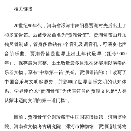
相关链接
20世纪80年代，河南省漯河市舞阳县贾湖村先后出土了
40多支骨笛。后被专家命名为“贾湖骨笛”。贾湖骨笛由丹顶
鹤尺骨制成，管身多数钻有7个音孔及调音孔，可演奏七声
音阶乐曲。贾湖骨笛是世界上出土年代最早（距今9000
年）、保存最为完整、出土数量最多且现在还能用以演奏的
乐器实物，享有“中华第一笛”美誉。贾湖骨笛的出土改写了
中国音乐与文明起源史，并影响了世界音乐文明的认知体
系。学界评价以“贾湖骨笛”为代表符号的贾湖文化是“人类
从蒙昧迈向文明的第一道门槛”。
目前，贾湖骨笛分别珍藏于中国国家博物馆、河南博物
院、河南省文物考古研究院、漯河市博物馆、贾湖遗址博物