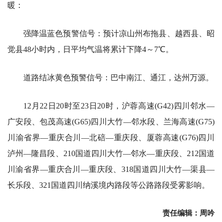
暖：
强降温蓝色预警信号：预计凉山州布拖县、越西县、昭
觉县48小时内，日平均气温将累计下降4～7℃。
道路结冰黄色预警信号：巴中南江、通江，达州万源。
12月22日20时至23日20时，沪蓉高速(G42)四川邻水—
广安段、包茂高速(G65)四川大竹—邻水段、兰海高速(G75)
川渝省界—重庆合川—北碚—重庆段、厦蓉高速(G76)四川
泸州—隆昌段、210国道四川大竹—邻水—重庆段、212国道
川渝省界—重庆合川—重庆段、318国道四川大竹—渠县—
长乐段、321国道四川纳溪境内路段等公路路段受雾影响。
责任编辑：周吟