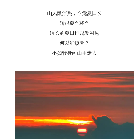
山风散浮热，不觉夏日长
转眼夏至将至
绵长的夏日也越发闷热
何以消烦暑？
不如转身向山里走去