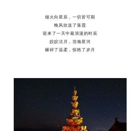
烟火向星辰，一切皆可期
晚风吹送了落霞
迎来了一天中最浪漫的时辰
皎皎洁月，浩瀚星河
碾碎了温柔，惊艳了岁月