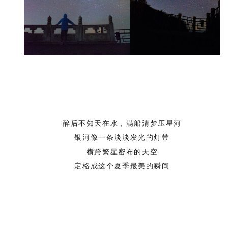
醉后不知天在水，满船清梦压星河
银河像一条淡淡发光的灯带
横跨繁星密布的天空
定格成这个夏季最美的瞬间