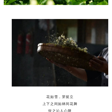
花如雪，芽挺立
上下之间如林间花舞
饮之沁人心脾