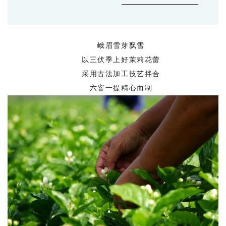
峨眉雪芽飘雪
以三伏季上好茉莉花蕾
采用古法加工技艺拌合
六窨一提精心而制