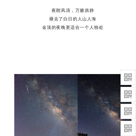
夜朗风清，万籁俱静
褪去了白日的人山人海
金顶的夜晚更适合一个人独处