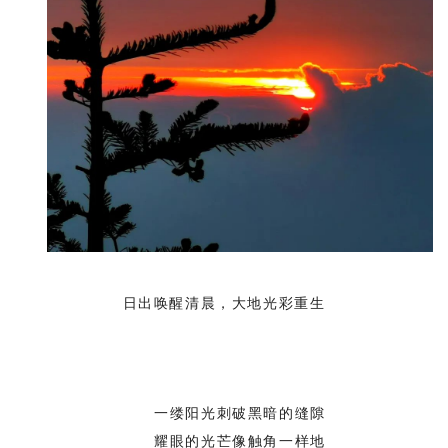
日出唤醒清晨，大地光彩重生
一缕阳光刺破黑暗的缝隙
耀眼的光芒像触角一样地