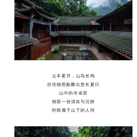
云丰雾升，山鸟长鸣
丝丝细雨酝酿出悠长夏日
山中的寺庙里
独留一份清欢与沉静
吵闹属于山下的人间