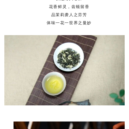
花香鲜灵，齿颊留香
品茉莉袭人之芬芳
体味一花一世界之曼妙