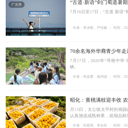
“古道·新语”剑门蜀道暑
广元市
登顶共赏云海日出
活化千年蜀道文旅魅力
开启文化寻根之旅
7月16日至17日，“古道·新
作者：李沭衡、严佳敏
时间：2026-
70余名海外华裔青少年
广元市
7月17日，2026年“寻根
峡。
作者：冉金鹭、杨鸿波
时间：2026-
昭化：黄桃满枝迎丰收 
广元市
月13日，太公镇太平村的桃
认真挑选成熟鲜果，或细品鲜
园...
作者：邹星雨、李全民
时间：2026-