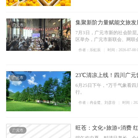
集聚新阶力量赋能文旅发
广元市
7月3日，广元市新的社会阶
区举办，广元市新联会、网联
作者：乐虹辰
时间：2026-07-08 0
23℃清凉上线！四川广
广元市
6月25日下午，“万千气象看
行。
作者：冉金鹭、刘彦谷
时间：2026-
旺苍：文化+旅游+消费 
广元市