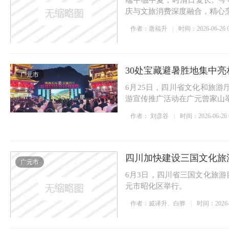
端午临中夏，时清日复长。今
庆与文旅消费深度融合，精心烹
作者：唐福升
时间：2026-06-26 0
30处宝藏避暑胜地集中亮
广元市
6月25日，四川省文化和旅游厅
游宣传推广活动在广元曾家山
作者： 刘彦谷
时间：2026-06-26 0
四川加快建设三国文化旅
广元市
6月3日，四川省三国文化旅游
元市昭化区举行。
作者：戚译升、白骅
时间：2026-06