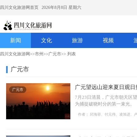
四川文化旅游网首页
2026年8月8日 星期六
新闻
文化
旅游
视频
四川文化旅游网
>>
市州
>>
广元市
>> 列表
广元市
广元望远山迎来夏日观日
广元市
7月23日清晨，广元市朝天
为捕捉破晓时分的第一束光。
作者： 邱海容、付元伟、凌旭进、
广元望远山迎来夏日观日
“古道·新语”剑门蜀道暑
70余名海外华裔青少年
昭化：黄桃满枝迎丰收 