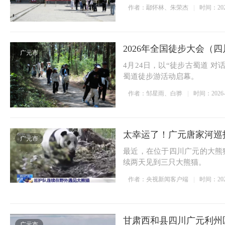
升”。
作者：鄢怀林、朱荣杰
时间：2026-
2026年全国徒步大会（
广元市
4月24日，以“徒步古蜀道 对
蜀道徒步游活动启幕。
作者：邹星雨、白骅
时间：2026-04
太幸运了！广元唐家河巡
广元市
最近，在位于四川广元的大熊
续两天见到三只大熊猫。
作者：央视新闻客户端
时间：2026-
甘肃西和县四川广元利州
广元市