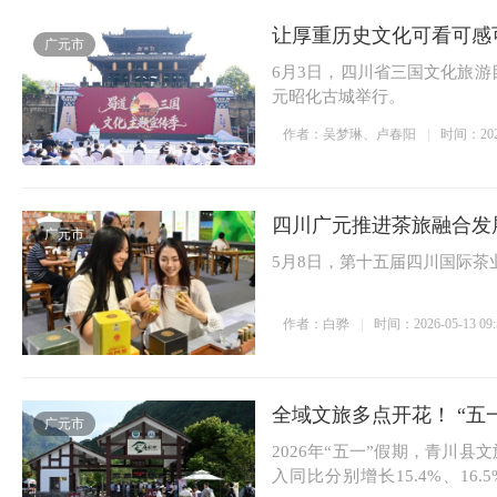
让厚重历史文化可看可感可
广元市
6月3日，四川省三国文化旅游
元昭化古城举行。
作者：吴梦琳、卢春阳
时间：2026-
四川广元推进茶旅融合发
广元市
5月8日，第十五届四川国际茶
作者：白骅
时间：2026-05-13 09:
全域文旅多点开花！ “五
广元市
2026年“五一”假期，青川
入同比分别增长15.4%、16