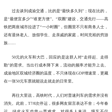
过去谈到成渝交通，比的是“最快多久到”；现在比的，
是“最便宜多少”“谁更方便”。“双圈”建设，交通先行——高
铁把两座城市拉进了“一小时圈”，但圈里不只有商务人士，
还有退休老人、放假学生、走亲戚的家庭，时间充裕的穷游
族……
50元的火车和大巴，回应的是这群人对“走得起、走得
勤”的需求。当出行成本降下来，流动的频率才能升上去。
成渝地区双城经济圈的温度，不只体现在GDP增速里，更藏
在一张50元车票就能说走就走的日常里。
再往大里说，高铁时代，人们对普速列车的需求并没有
消失。此前，T7/8次停运，很多网友留言表达不舍；今年春
运，绿皮火车也曾一票难求。对很多人来说，慢车不仅