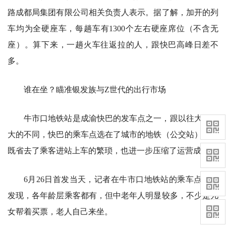
路成都局集团有限公司相关负责人表示。据了解，加开的列
车均为全硬座车，每趟车有1300个左右硬座席位（不含无
座）。算下来，一趟火车往返拉的人，跟快巴高峰日差不
多。
谁在坐？瞄准银发族与Z世代的出行市场
牛市口地铁站是成渝快巴的发车点之一，跟以往大巴最
大的不同，快巴的乘车点选在了城市的地铁（公交站）旁，
既省去了乘客进站上车的繁琐，也进一步压缩了运营成本。
6月26日首发当天，记者在牛市口地铁站的乘车点观察
发现，各年龄层乘客都有，但中老年人明显较多，不少是儿
女帮着买票，老人自己来坐。