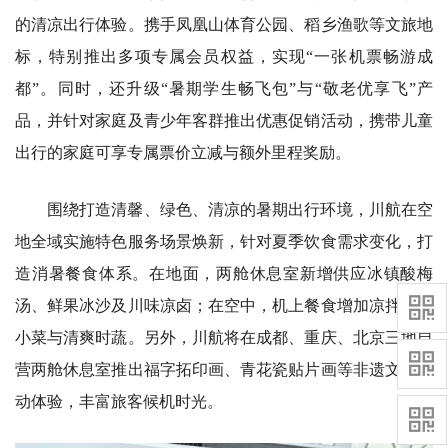
的清凉出行体验。携手凤凰山体育公园、稻乡渔歌等文旅地
标，特别推出多项专属会员权益，实现“一张机票畅游成
都”。同时，还升级“暑期学生畅飞包”与“敬老优享飞”产
品，并针对家庭及青少年客群推出优惠促销活动，携带儿童
出行的家庭可享专属票价立减与额外里程奖励。
围绕打造清馨、绿色、清凉的暑期出行环境，川航在空
地全域实施特色服务场景焕新，针对夏季饮食需求变化，打
造消暑餐食体系。在地面，两舱休息室新增供应冰镇酸梅
汤、鲜果冰沙及川味凉卤；在空中，机上餐食增加凉拌川味
小菜与清爽时蔬。另外，川航将在成都、重庆、北京三地自
营两舱休息室推出福字拓印画、青花瓷贴片画等非遗文化互
动体验，丰富旅客候机时光。