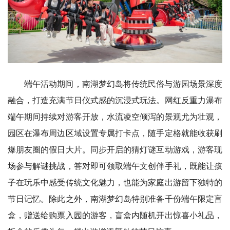
端午活动期间，南湖梦幻岛将传统民俗与游园场景深度
融合，打造充满节日仪式感的沉浸式玩法。网红反重力瀑布
端午期间持续对游客开放，水流凌空倾泻的景观尤为壮观，
园区在瀑布周边区域设置专属打卡点，随手定格就能收获刷
爆朋友圈的假日大片。同步开启的猜灯谜互动游戏，游客现
场参与解谜挑战，答对即可领取端午文创伴手礼，既能让孩
子在玩乐中感受传统文化魅力，也能为家庭出游留下独特的
节日记忆。除此之外，南湖梦幻岛特别准备千份端午限定盲
盒，赠送给购票入园的游客，盲盒内随机开出惊喜小礼品，