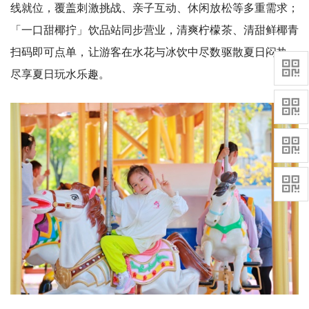
线就位，覆盖刺激挑战、亲子互动、休闲放松等多重需求；
「一口甜椰拧」饮品站同步营业，清爽柠檬茶、清甜鲜椰青
扫码即可点单，让游客在水花与冰饮中尽数驱散夏日闷热，
尽享夏日玩水乐趣。