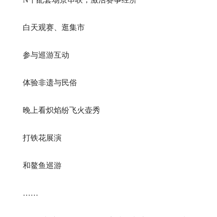
白天观赛、逛集市
参与巡游互动
体验非遗与民俗
晚上看炽焰纷飞火壶秀
打铁花展演
和鳌鱼巡游
……