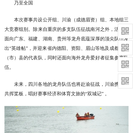
乃至全国
本次赛事共设公开组、川渝（成德眉资）组、本地组三
大竞赛组别。除来自重庆的多支队伍征战南河之外，活动也
面向广东、福建、湖南、贵州等龙舟底蕴深厚的顶尖队伍发
出“英雄帖”，并迎来省内德阳、资阳、眉山等地及成都各区
（市）县的代表队，同时还面向海外龙舟爱好者征集参赛队
伍。
未来，四川各地的龙舟队伍也将赴渝征战，川渝携手、
共挥桨板，唱好赛事经济和体育文旅的“双城记” 。