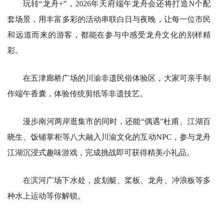
玩转“龙舟+”，2026年天府端午龙舟会还将打造N个配
套场景，用丰富多彩的活动串联白日与夜晚，让每一位市民
和远道而来的游客，都能在参与中感受龙舟文化的别样精
彩。
在五津廊桥广场的川渝非遗民俗体验区，大家可亲手制
作端午香囊，体验传统剪纸等非遗技艺。
漫步南河两岸逛集市的同时，还能“偶遇”杜甫、江湖百
晓生、饭铺掌柜等八大融入川渝文化的互动NPC，参与龙舟
江湖沉浸式趣味游戏，完成挑战即可获得精美小礼品。
在滨河广场下水处，皮划艇、桨板、龙舟、冲浪板等多
种水上运动等你解锁。