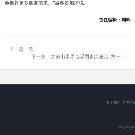
会推荐更多朋友前来。”游客贺加才说。
责任编辑：周吟
上一篇：无
下一篇：
大凉山果果合唱团参演总台“六一”...
关于我们
|
广告合
CopyRigh