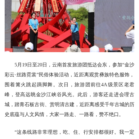
5月19日至20日，云南首发旅游团抵达会东，参加“金沙
彩云·丝路霓裳”民俗体验活动，近距离观赏彝族特色服饰，
围着篝火跳起蹢脚舞。次日，旅游团前往4A级景区老君
峰，登高远眺金沙江峡谷风光。此后，游客还走进会理古
城，踏青石板古街、赏明清古建，近距离感受千年古城的历
史底蕴与人文风情，大家一路走、一路看，赞不绝口。
“这条线路非常理想，吃、住、行安排都很好。我一定