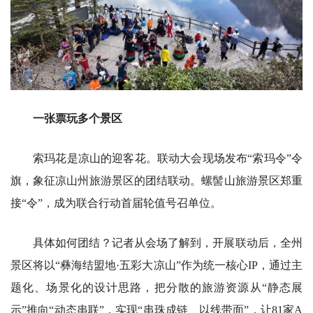
一张票玩多个景区
索玛花是凉山的迎客花。联动大会现场发布“索玛令”令
旗，象征凉山州旅游景区的团结联动。螺髻山旅游景区郑重
接“令”，成为联合行动首届轮值号召单位。
具体如何团结？记者从会场了解到，开展联动后，全州
景区将以“彝海结盟地·五彩大凉山”作为统一核心IP，通过主
题化、场景化的设计思路，把分散的旅游资源从“静态展
示”推向“动态串联”，实现“串珠成链、以线带面”，让81家A