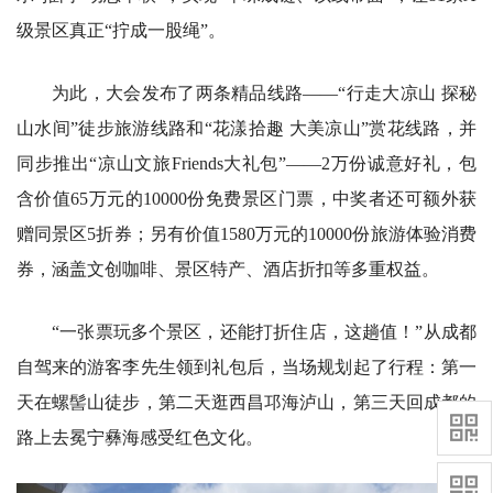
级景区真正“拧成一股绳”。
为此，大会发布了两条精品线路——“行走大凉山 探秘
山水间”徒步旅游线路和“花漾拾趣 大美凉山”赏花线路，并
同步推出“凉山文旅Friends大礼包”——2万份诚意好礼，包
含价值65万元的10000份免费景区门票，中奖者还可额外获
赠同景区5折券；另有价值1580万元的10000份旅游体验消费
券，涵盖文创咖啡、景区特产、酒店折扣等多重权益。
“一张票玩多个景区，还能打折住店，这趟值！”从成都
自驾来的游客李先生领到礼包后，当场规划起了行程：第一
天在螺髻山徒步，第二天逛西昌邛海泸山，第三天回成都的
路上去冕宁彝海感受红色文化。