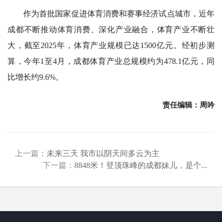
作为首批国家促进体育消费和赛事经济试点城市，近年
成都不断推动体育消费、深化产业融合，体育产业不断壮
大，截至2025年，体育产业规模已达1500亿元。经初步测
算，今年1至4月，成都体育产业总规模约为478.1亿元，同
比增长约9.6%。
责任编辑：周吟
上一篇：
未来三天 我市以阴天间多云为主
下一篇：
8848米！登顶珠峰的成都妹儿，是个...