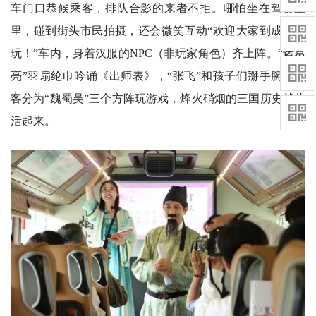
车门口恭候乘客，排队合影的来者不拒。哪怕坐在驾驶室
里，碰到街头市民拍摄，还会微笑互动“欢迎大家到成都来
玩！”车内，身着汉服的NPC（非玩家角色）齐上阵。“诸葛
亮”羽扇纶巾吟诵《出师表》，“张飞”和孩子们掰手腕，乘
客分为“魏蜀吴”三个方阵玩游戏，烽火硝烟的三国历史就此
活起来。