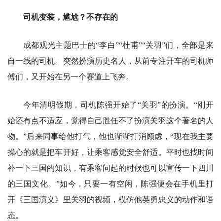
司机变装，尴尬？不存在的
成都观光主题巴士的“李白”“杜甫”“关羽”们，全部是来
自一线的司机。突然扮演历史名人，从前专注开车的司机师
傅们，又开始在另一个赛道上飞奔。
今年清明假期，司机陈强开始了“关羽”的扮演。“刚开
始还有点不适应，觉得自己胜任不了扮演关羽这个著名的人
物。”后来同事给他打气，他也渐渐打消顾虑，“现在我主要
操心的就是把车开好，让乘客感觉安全舒适。平时也找时间
补一下三国的知识，有乘客问起的时候也可以宣传一下四川
的三国文化。”如今，只要一有空闲，陈强便会在手机里打
开《三国演义》里关羽的视频，模仿他英勇忠义的动作和语
态。