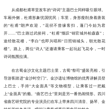
从成都杜甫草堂发车的“诗词”主题巴士同样吸引眼球。
车厢外侧，杜甫形象忧国忧民；车里，身形瘦削身着唐装
的“杜甫”朗声欢迎，“花径不曾缘客扫，蓬门今始为君
开……”巴士路过武侯祠，“杜甫”慨叹“锦官城外柏森森”；
途经散花楼，“李白”也即兴唱和“日照锦城头，朝光散花
楼”。路上，两位“诗人”还邀请乘客一起玩起飞花令，一时
诗词氛围拉满。
在古蜀金沙文化主题巴士里，古蜀“祭司”盛装亮相，引
导游客踏进“金沙时空门”。金沙遗址博物馆的优秀讲解员登
上巴士，手持“大金面具”等文物模型，让乘客过一把戴
上“金面具”的瘾。“曲艺巴士”里则是另一番热闹情形。四川
省曲艺研究院的专业演员们在车上带来四川清音、扬琴、金