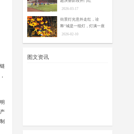
超决赛阶段开门红
2026-03-17
街景灯光意外走红，诠
释“城是一组灯，灯满一座
城” 灯城一体的自贡，你
2026-02-10
真的不来看看？
图文资讯
业链
，
照明
灯产
自贡彩灯交易大会将于5月13日
至15日举行
制
周吟
5月13日至15日，第三十二届自贡国
05-12
际恐龙灯会——自贡彩灯交易大会将