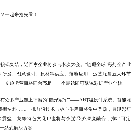
容？一起来抢先看！
貌式集结，近百家企业将参与本次大会。“链通全球”彩灯全产
术研发、创意设计、原材料供应、落地应用、运营服务五大环节
商、文旅运营商将同台亮相，一个展馆即可纵览彩灯产业全貌。
有众多产业链上下游的“隐形冠军”——AI灯组设计系统、智能
环保新材料……一批前沿技术与核心供应商将集中登场，展现彩
级山地自行车赛事首次落地
花 川南茉莉沁出馥郁馨香
釜江大讲堂”首期讲座开讲
续升温：成都线下新品热销
贡盐、龙等特色文化IP也将与夜游经济深度融合，推出可定
“夏日限定”
供一站式解决方案。