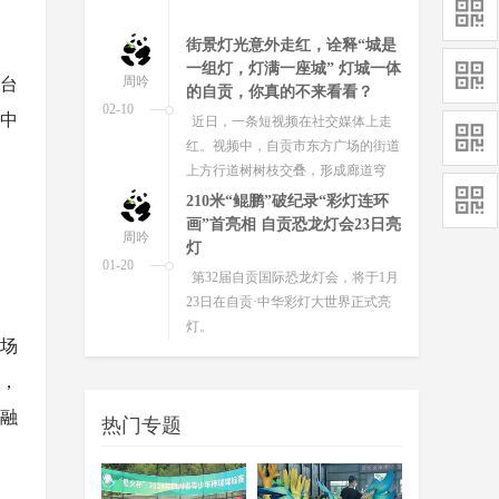
队，顺利拿下决赛阶段“开门红”。
街景灯光意外走红，诠释“城是
一组灯，灯满一座城” 灯城一体
周吟
平台
的自贡，你真的不来看看？
02-10
中
近日，一条短视频在社交媒体上走
红。视频中，自贡市东方广场的街道
上方行道树树枝交叠，形成廊道穹
顶，树枝上缀满闪烁的灯串，行人车
210米“鲲鹏”破纪录“彩灯连环
辆...
画”首亮相 自贡恐龙灯会23日亮
周吟
灯
01-20
第32届自贡国际恐龙灯会，将于1月
23日在自贡·中华彩灯大世界正式亮
灯。
市场
当千年木兰遇见彩灯艺术：自
台，
贡灯会“马年主角”这样诞生
周吟
1月10日，第三十二届自贡国际恐龙
融
01-14
热门专题
灯会的举办地——中华彩灯大世界
内，施工正酣。