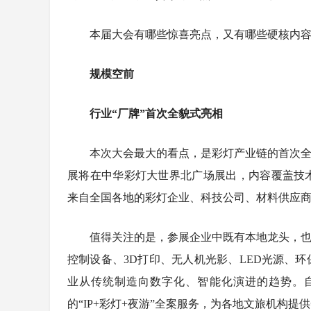
本届大会有哪些惊喜亮点，又有哪些硬核内
规模空前
行业“厂牌”首次全貌式亮相
本次大会最大的看点，是彩灯产业链的首次全
展将在中华彩灯大世界北广场展出，内容覆盖技
来自全国各地的彩灯企业、科技公司、材料供应
值得关注的是，参展企业中既有本地龙头，也
控制设备、3D打印、无人机光影、LED光源、
开赛！国家
三伏天，采伏
自贡富顺：“
防晒经济持
业从传统制造向数字化、智能化演进的趋势。自
自贡荣县
千亿赛道告别
的“IP+彩灯+夜游”全案服务，为各地文旅机构提