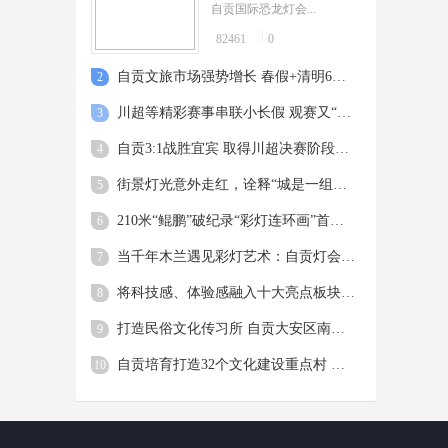
自贡国际恐龙灯会...
82461
0
自贡文旅市场强势增长 春假+清明6天迎客超62万人次
2
川超等精彩赛事串联小长假 观赛又“打卡”成为假日热潮
3
自贡3:1战胜宜宾 取得川超决赛阶段开门红
4
街景灯光意外走红，诠释“城是一组灯，灯满一座城” 灯城一体的自贡，你真的不来看看？
5
210米“鲲鹏”破纪录“彩灯连环画”首亮相 自贡恐龙灯会23日亮灯
6
当千年木兰遇见彩灯艺术：自贡灯会“马年主角”这样诞生
7
将科技感、体验感融入十大亮点板块 自贡灯会1月下旬亮灯
8
打造民俗文化传习所 自贡大安区南华宫揭牌亮相
9
自贡培育打造32个文化建设重点村 让村民成乡村文化“主角”
10