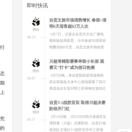
即时快讯
在四川省自贡市举行。
自贡文旅市场强势增长 春假+清
明6天迎客超62万人次
周吟
4月7日，记者从自贡市文化广播电
04-10
视和旅游局获悉，今年春假与清明假
与行
期叠加的6天里，自贡文旅市场热度
拉满、人气爆棚。
川超等精彩赛事串联小长假 观
赛又“打卡”成为假日热潮
周吟
业态
4月5日晚，来自贵阳的篮球迷阎莉
04-07
莉在富顺县文体中心现场观看了四川
期
蜀道远达女篮对阵江苏南钢女篮的比
上
赛。
自贡3:1战胜宜宾 取得川超决赛
阶段开门红
周吟
3月14日晚，2025/2026四川省城市足
研究
03-17
球联赛（川超）决赛阶段，自贡灯城
”的
燊龙队主场以3:1战胜宜宾长江首城