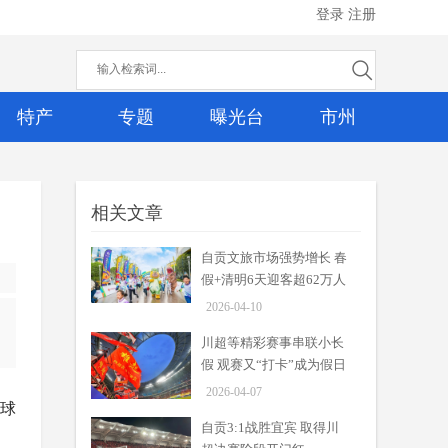
登录
注册
特产
专题
曝光台
市州
相关文章
自贡文旅市场强势增长 春
假+清明6天迎客超62万人
次
2026-04-10
川超等精彩赛事串联小长
假 观赛又“打卡”成为假日
热潮
2026-04-07
全球
自贡3:1战胜宜宾 取得川