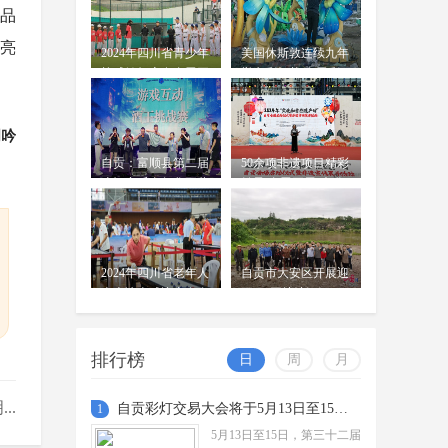
将科技感、体验感融入十大亮
际品
点板块 自贡灯会1月下旬亮灯
周吟
亮
2024年四川省青少年
美国休斯敦连续九年
高35米中国结、长约210米鲲鹏灯
01-14
棒球锦标赛在自贡开
举办彩灯节 自贡彩
组……1月6日，在自贡中华彩灯大世
赛
灯文化持续“出海”
界里，近千名造型工、电工、焊工正
在25个点位同步作业。目前，第三十
周吟
二届...
打造民俗文化传习所 自贡大安
自贡：富顺县第二届
50余项非遗项目精彩
区南华宫揭牌亮相
啤酒音乐嘉年华开幕
纷呈 自贡开展“文化
周吟
12月1日，自贡市大安区大山铺南华
和自然遗产日”活动
12-04
宫正式揭牌亮相。南华宫经过修缮，
将依托大山铺“天府旅游名镇”的金字
招牌和百年记忆烟火老街的文化...
2024年四川省老年人
自贡市大安区开展迎
自贡培育打造32个文化建设重
桌上冰壶球比赛在自
五一“同护沱江河、
贡开赛
点村 让村民成乡村文化“主角”
共筑家乡美”活动
周吟
日前，自贡市2025年“四季村晚”优
10-24
排行榜
日
周
月
秀节目集中展演在荣县双石镇蔡家堰
村举行，120余名村民登上舞台。
..
自贡彩灯交易大会将于5月13日至15日举行
1
5月13日至15日，第三十二届