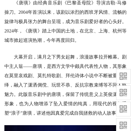
《唐璜》由经典音乐剧《巴黎圣母院》导演吉勒·马修
操刀。2004年首演以来，该剧以浓烈的西班牙风情、流畅的
旋律与极具张力的舞台呈现，成为音乐剧爱好者的心头好。
2024年，《唐璜》踏上中国的土地，在北京、上海、杭州等
城市掀起巡演热潮，今年再度回归。
大幕开启，满月之下男女起舞，浪漫故事拉开帷幕。剧
中主人翁——唐璜，是西方文学中颇具代表性人物，其形象
在莫里哀戏剧、莫扎特歌剧、拜伦诗体小说中不断被重新演
绎，融入了潇洒倜傥、玩世不恭、反抗宗教束缚等不同人格
魅力。此版音乐剧中的唐璜，保留了传统意义上英俊潇洒的
形象，也为人物增添了坠入爱情的纯真，用现代的视角重
塑“浪子”唐璜，讲述他因真爱完成自我拯救的动人故事。