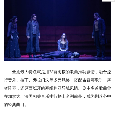
全剧最大特点就是用38首衔接的歌曲推动剧情，融合流
行音乐、拉丁、弗拉门戈等多元风格，搭配吉普赛歌手、舞
者阵容，还原西班牙的塞维利亚异域风情。剧中多首歌曲曾
在加拿大、法国相关音乐排行榜上名列前茅，成为剧迷心中
的经典曲目。