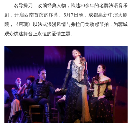
名导操刀，改编经典人物，跨越20余年的老牌法语音乐
剧，开启西南首演的序幕。5月7日晚，成都高新中演大剧
院，《唐璜》以法式浪漫风情与弗拉门戈动感节拍，为蓉城
观众讲述舞台上永恒的爱情主题。