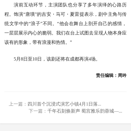
演前互动环节，主演团队也分享了多年演绎的心路历
程。饰演“唐璜”的吉安・马可・夏雷提表示，剧中主角与传
统文学中的“浪子”不同。“他会在舞台上剖开自己的感情，
一层层展示内心的脆弱。我们在台上试图去呈现人物本身应
该有的形象，带有浪漫和热情。”
5月8日至10日，该剧还将在成都再演4场。
责任编辑：周吟
上一篇：
四川首个沉浸式演艺小镇4月1日落...
下一篇：
千年石刻焕新声 蜀宫雅乐韵蓉城—...