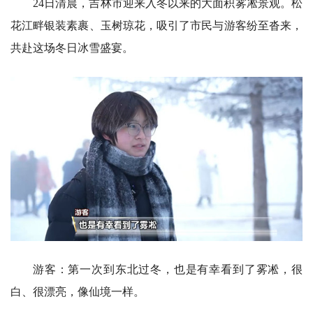
24日清晨，吉林市迎来入冬以来的大面积雾凇景观。松
花江畔银装素裹、玉树琼花，吸引了市民与游客纷至沓来，
共赴这场冬日冰雪盛宴。
游客：第一次到东北过冬，也是有幸看到了雾凇，很
白、很漂亮，像仙境一样。