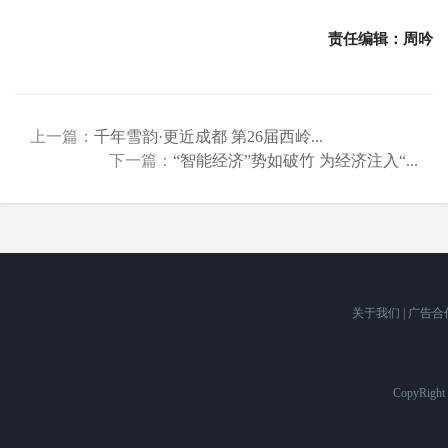
责任编辑：周吟
上一篇：
千年雪韵·更近成都 第26届西岭...
下一篇：
“智能经济”势如破竹 为经济注入“...
关于我们
|
广告合
CopyRigh