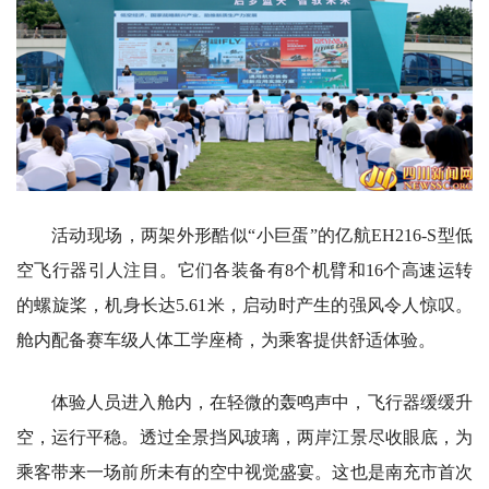
活动现场，两架外形酷似“小巨蛋”的亿航EH216-S型低
空飞行器引人注目。它们各装备有8个机臂和16个高速运转
的螺旋桨，机身长达5.61米，启动时产生的强风令人惊叹。
舱内配备赛车级人体工学座椅，为乘客提供舒适体验。
体验人员进入舱内，在轻微的轰鸣声中，飞行器缓缓升
空，运行平稳。透过全景挡风玻璃，两岸江景尽收眼底，为
乘客带来一场前所未有的空中视觉盛宴。这也是南充市首次