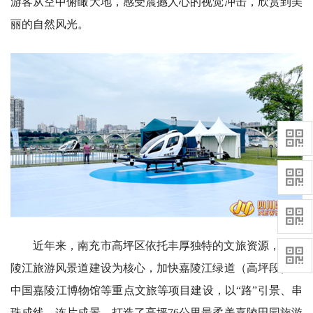
游客从空中俯瞰大地，感受震撼人心的视觉冲击，欣赏到美
丽的自然风光。
近年来，南充市高坪区依托丰厚独特的文旅资源，以嘉
陵江旅游风景道建设为核心，加快嘉陵江绿道（高坪段）、
中国嘉陵江博物馆等重点文旅等项目建设，以“路”引景、串
珠成线、连片成景，打造了高坪76公里最柔美嘉陵田园旅游